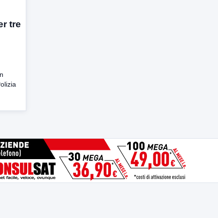
r tre
on
olizia