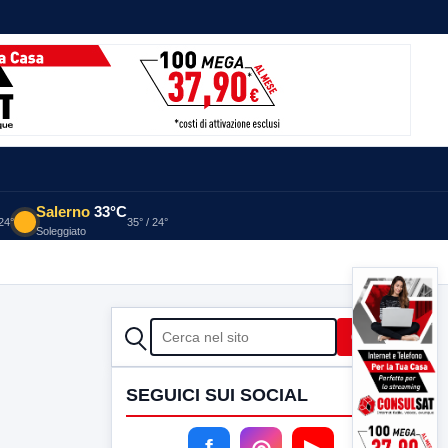
Salerno
33°C
 24°
35° / 24°
Soleggiato
CERCA
Cerca
SEGUICI SUI SOCIAL
f
◎
▶