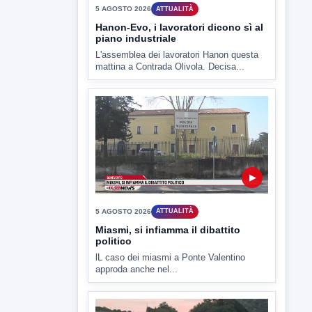
5 AGOSTO 2026
ATTUALITÀ
Miasmi, si infiamma il dibattito
politico
lL caso dei miasmi a Ponte Valentino
approda anche nel...
▶
5 AGOSTO 2026
ATTUALITÀ
Lavori sulla Telesina il Comitato
SOS 372 chiede l'impiego dei
movieri
Code e disagi sulla Telesina a causa dei
lavori in...