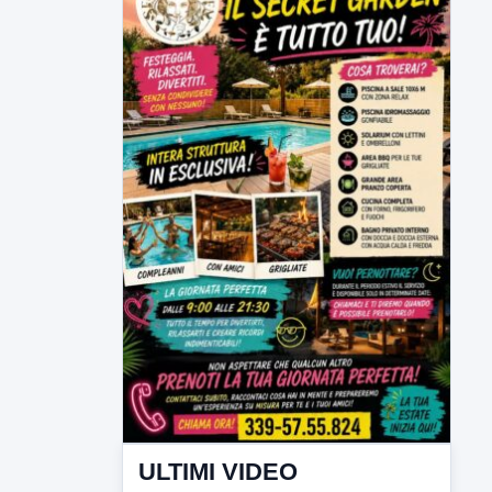
ULTIMI VIDEO
TUTTI I VIDEO
▶
6 AGOSTO 2026
LABNEWS
LabNews del 5 agosto 2026
In studio Enzo Colarusso