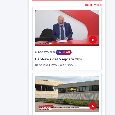
▶
5 AGOSTO 2026
ATTUALITÀ
Hanon-Evo, i lavoratori dicono sì al
piano industriale
L'assemblea dei lavoratori Hanon questa
mattina a Contrada Olivola. Decisa...
▶