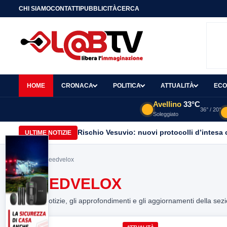
CHI SIAMO
CONTATTI
PUBBLICITÀ
CERCA
HOME
CRONACA
POLITICA
ATTUALITÀ
ECO
Avellino
33°C
36° / 20°
Soleggiato
Rischio Vesuvio: nuovi protocolli d’intesa 
ULTIME NOTIZIE
Home
> speedvelox
SPEEDVELOX
Tutte le notizie, gli approfondimenti e gli aggiornamenti della sez