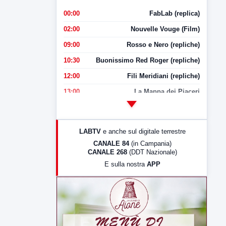
00:00
FabLab (replica)
02:00
Nouvelle Vouge (Film)
09:00
Rosso e Nero (repliche)
10:30
Buonissimo Red Roger (repliche)
12:00
Fili Meridiani (repliche)
13:00
La Mappa dei Piaceri
14:00
LabNews
17:00
LabNews (replica)
LABTV
e anche sul digitale terrestre
18:30
Di Faccia e di Profilo (repliche)
CANALE 84
(in Campania)
CANALE 268
(DDT Nazionale)
19:30
LabNews (Diretta)
E sulla nostra
APP
21:00
Free Sport
23:00
LabNews (replica)