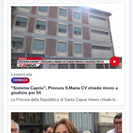
▶
6 AGOSTO 2026
CRONACA
"Sistema Caprio", Procura S.Maria CV chiede rinvio a
giudizio per 54
La Procura della Repubblica di Santa Capua Vetere chiude le...