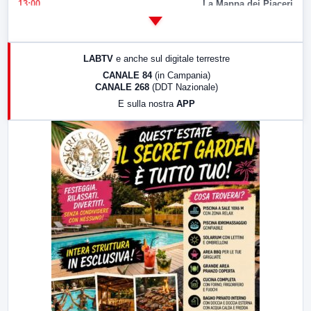
13:00
La Mappa dei Piaceri
14:00
LabNews
17:00
LabNews (replica)
LABTV
e anche sul digitale terrestre
18:30
Di Faccia e di Profilo (repliche)
CANALE 84
(in Campania)
CANALE 268
(DDT Nazionale)
19:30
LabNews (Diretta)
E sulla nostra
APP
21:00
Free Sport
23:00
LabNews (replica)