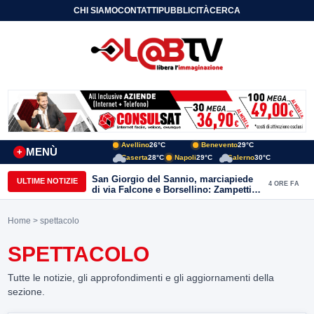
CHI SIAMO
CONTATTI
PUBBLICITÀ
CERCA
Avellino
26°C
Benevento
29°C
MENÙ
+
Caserta
28°C
Napoli
29°C
Salerno
30°C
San Giorgio del Sannio, marciapiede
ULTIME NOTIZIE
4 ORE FA
di via Falcone e Borsellino: Zampetti e
Lombardi replicano alle polemiche
Home
> spettacolo
SPETTACOLO
Tutte le notizie, gli approfondimenti e gli aggiornamenti della
sezione.