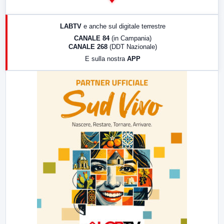
14:00
LabNews
17:00
LabNews (replica)
LABTV
e anche sul digitale terrestre
18:30
Di Faccia e di Profilo (repliche)
CANALE 84
(in Campania)
CANALE 268
(DDT Nazionale)
19:30
LabNews (Diretta)
E sulla nostra
APP
21:00
Free Sport
23:00
LabNews (replica)