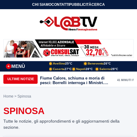
CHI SIAMO
CONTATTI
PUBBLICITÀ
CERCA
Avellino
25°C
Benevento
26°C
MENÙ
+
Caserta
27°C
Napoli
28°C
Salerno
28°C
Fiume Calore, schiuma e moria di
ULTIME NOTIZIE
41 MINUTI FA
pesci: Borrelli interroga i Ministri.
“Benevento paga l’assenza del
depuratore
Home
> Spinosa
SPINOSA
Tutte le notizie, gli approfondimenti e gli aggiornamenti della
sezione.