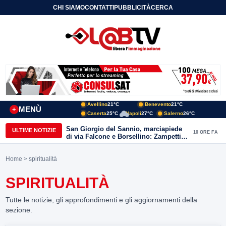
CHI SIAMO
CONTATTI
PUBBLICITÀ
CERCA
Avellino
21°C
Benevento
21°C
MENÙ
+
Caserta
25°C
Napoli
27°C
Salerno
26°C
San Giorgio del Sannio, marciapiede
ULTIME NOTIZIE
10 ORE FA
di via Falcone e Borsellino: Zampetti e
Lombardi replicano alle polemiche
Home
> spiritualità
SPIRITUALITÀ
Tutte le notizie, gli approfondimenti e gli aggiornamenti della
sezione.