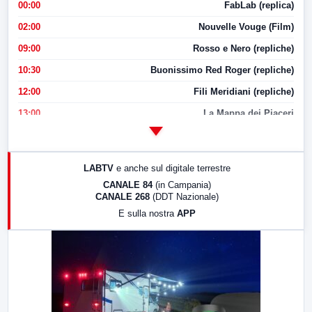
00:00
FabLab (replica)
02:00
Nouvelle Vouge (Film)
09:00
Rosso e Nero (repliche)
10:30
Buonissimo Red Roger (repliche)
12:00
Fili Meridiani (repliche)
13:00
La Mappa dei Piaceri
14:00
LabNews
17:00
LabNews (replica)
LABTV
e anche sul digitale terrestre
18:30
Di Faccia e di Profilo (repliche)
CANALE 84
(in Campania)
CANALE 268
(DDT Nazionale)
19:30
LabNews (Diretta)
E sulla nostra
APP
21:00
Free Sport
23:00
LabNews (replica)