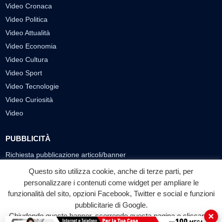
Video Cronaca
Video Politica
Video Attualità
Video Economia
Video Cultura
Video Sport
Video Tecnologie
Video Curiosità
Video
PUBBLICITÀ
Richiesta pubblicazione articoli/banner
Questo sito utilizza cookie, anche di terze parti, per
SEGUICI SUI SOCIAL
personalizzare i contenuti come widget per ampliare le
f
◎
▶
funzionalità del sito, opzioni Facebook, Twitter e social e funzioni
pubblicitarie di Google.
Facebook
Instagram
YouTube
×
Chiudendo questo banner, scorrendo questa pagina o cliccando