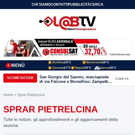
CHI SIAMO
CONTATTI
PUBBLICITÀ
CERCA
Avellino
24°C
Benevento
26°C
MENÙ
+
Caserta
27°C
Napoli
29°C
Salerno
28°C
San Giorgio del Sannio, marciapiede
ULTIME NOTIZIE
5 ORE FA
di via Falcone e Borsellino: Zampetti e
Lombardi replicano alle polemiche
Home
> Sprar Pietrelcina
SPRAR PIETRELCINA
Tutte le notizie, gli approfondimenti e gli aggiornamenti della
sezione.