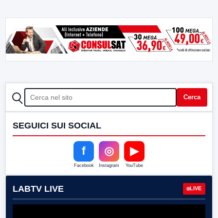
CERCA
Cerca
SEGUICI SUI SOCIAL
f
◎
▶
Facebook
Instagram
YouTube
LABTV LIVE
LIVE