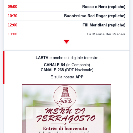
09:00
Rosso e Nero (repliche)
10:30
Buonissimo Red Roger (repliche)
12:00
Fili Meridiani (repliche)
13:00
La Mappa dei Piaceri
14:00
LabNews
17:00
LabNews (replica)
LABTV
e anche sul digitale terrestre
18:30
Di Faccia e di Profilo (repliche)
CANALE 84
(in Campania)
CANALE 268
(DDT Nazionale)
19:30
LabNews (Diretta)
E sulla nostra
APP
21:00
Free Sport
23:00
LabNews (replica)