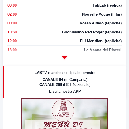
00:00
FabLab (replica)
02:00
Nouvelle Vouge (Film)
09:00
Rosso e Nero (repliche)
10:30
Buonissimo Red Roger (repliche)
12:00
Fili Meridiani (repliche)
13:00
La Mappa dei Piaceri
14:00
LabNews
17:00
LabNews (replica)
LABTV
e anche sul digitale terrestre
18:30
Di Faccia e di Profilo (repliche)
CANALE 84
(in Campania)
CANALE 268
(DDT Nazionale)
19:30
LabNews (Diretta)
E sulla nostra
APP
21:00
Free Sport
23:00
LabNews (replica)