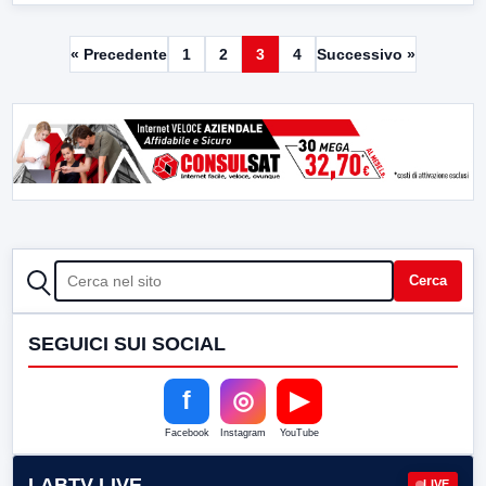
« Precedente
1
2
3
4
Successivo »
CERCA
Cerca
SEGUICI SUI SOCIAL
f
◎
▶
Facebook
Instagram
YouTube
LABTV LIVE
LIVE