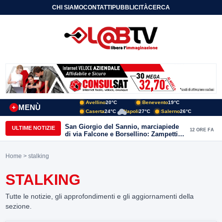
CHI SIAMO
CONTATTI
PUBBLICITÀ
CERCA
Avellino
20°C
Benevento
19°C
MENÙ
+
Caserta
24°C
Napoli
27°C
Salerno
26°C
San Giorgio del Sannio, marciapiede
ULTIME NOTIZIE
12 ORE FA
di via Falcone e Borsellino: Zampetti e
Lombardi replicano alle polemiche
Home
> stalking
STALKING
Tutte le notizie, gli approfondimenti e gli aggiornamenti della
sezione.