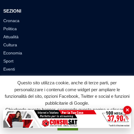
SEZIONI
Cronaca
Politica
Attualità
Cultura
Economia
Sport
Eventi
Questo sito utilizza cookie, anche di terze parti, per
VIDEO
personalizzare i contenuti come widget per ampliare le
Video Cronaca
funzionalità del sito, opzioni Facebook, Twitter e social e funzioni
Video Politica
pubblicitarie di Google.
×
Chiudendo questo banner, scorrendo questa pagina o cliccando
Video Attualità
su qualunque suo elemento acconsenti all'uso dei cookie.
Video Economia
Accetta
Video Cultura