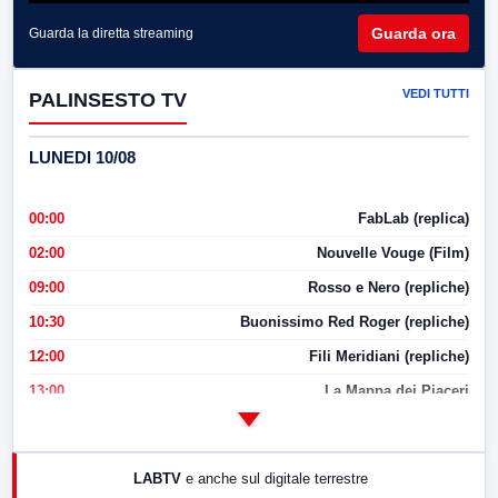
Guarda ora
Guarda la diretta streaming
VEDI TUTTI
PALINSESTO TV
LUNEDI 10/08
00:00
FabLab (replica)
02:00
Nouvelle Vouge (Film)
09:00
Rosso e Nero (repliche)
10:30
Buonissimo Red Roger (repliche)
12:00
Fili Meridiani (repliche)
13:00
La Mappa dei Piaceri
14:00
LabNews
17:00
LabNews (replica)
LABTV
e anche sul digitale terrestre
18:30
Di Faccia e di Profilo (repliche)