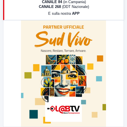
CANALE 84
(in Campania)
CANALE 268
(DDT Nazionale)
19:30
LabNews (Diretta)
E sulla nostra
APP
21:00
Free Sport
23:00
LabNews (replica)