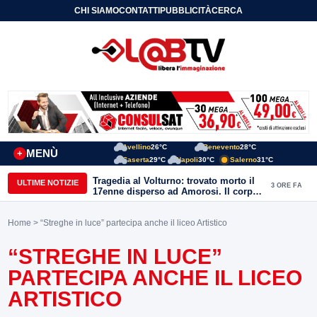
CHI SIAMO
CONTATTI
PUBBLICITÀ
CERCA
Avellino
26°C
Benevento
28°C
MENÙ
+
Caserta
29°C
Napoli
30°C
Salerno
31°C
Tragedia al Volturno: trovato morto il
ULTIME NOTIZIE
3 ORE FA
17enne disperso ad Amorosi. Il corpo
recuperato dai sommozzatori
Home
> “Streghe in luce” partecipa anche il liceo Artistico
“STREGHE IN LUCE”
PARTECIPA ANCHE IL LICEO
ARTISTICO