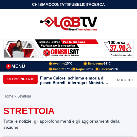
CHI SIAMO
CONTATTI
PUBBLICITÀ
CERCA
Avellino
25°C
Benevento
26°C
MENÙ
+
Caserta
27°C
Napoli
28°C
Salerno
28°C
Fiume Calore, schiuma e moria di
ULTIME NOTIZIE
55 MINUTI FA
pesci: Borrelli interroga i Ministri.
“Benevento paga l’assenza del
depuratore
Home
> Strettoia
STRETTOIA
Tutte le notizie, gli approfondimenti e gli aggiornamenti della
sezione.