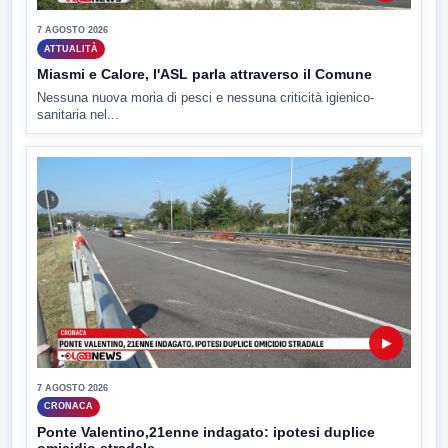
7 AGOSTO 2026
ATTUALITÀ
Miasmi e Calore, l'ASL parla attraverso il Comune
Nessuna nuova moria di pesci e nessuna criticità igienico-
sanitaria nel...
▶
7 AGOSTO 2026
CRONACA
Ponte Valentino,21enne indagato: ipotesi duplice
omicidio stradale