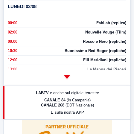
LUNEDI 03/08
00:00
FabLab (replica)
02:00
Nouvelle Vouge (Film)
09:00
Rosso e Nero (repliche)
10:30
Buonissimo Red Roger (repliche)
12:00
Fili Meridiani (repliche)
13:00
La Mappa dei Piaceri
14:00
LabNews
17:00
LabNews (replica)
LABTV
e anche sul digitale terrestre
18:30
Di Faccia e di Profilo (repliche)
CANALE 84
(in Campania)
CANALE 268
(DDT Nazionale)
19:30
LabNews (Diretta)
E sulla nostra
APP
21:00
Free Sport
23:00
LabNews (replica)