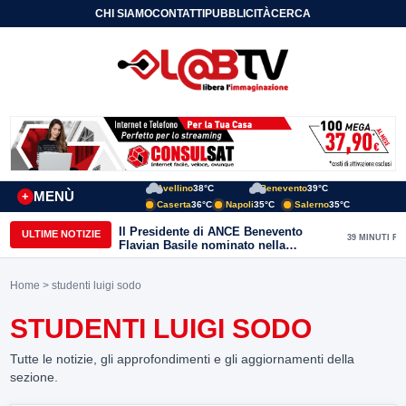
CHI SIAMO
CONTATTI
PUBBLICITÀ
CERCA
Avellino
38°C
Benevento
39°C
MENÙ
+
Caserta
36°C
Napoli
35°C
Salerno
35°C
Il Presidente di ANCE Benevento
ULTIME NOTIZIE
39 MINUTI FA
Flavian Basile nominato nella
Commissione Tecnica
“Internazionalizzazione” di
Home
> studenti luigi sodo
Confindustria Nazionale
STUDENTI LUIGI SODO
Tutte le notizie, gli approfondimenti e gli aggiornamenti della
sezione.