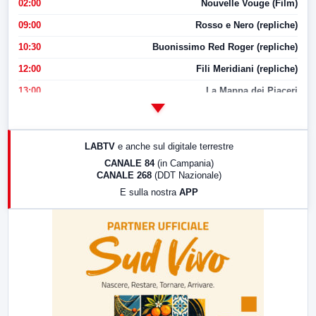
02:00
Nouvelle Vouge (Film)
09:00
Rosso e Nero (repliche)
10:30
Buonissimo Red Roger (repliche)
12:00
Fili Meridiani (repliche)
13:00
La Mappa dei Piaceri
14:00
LabNews
17:00
LabNews (replica)
LABTV
e anche sul digitale terrestre
18:30
Di Faccia e di Profilo (repliche)
CANALE 84
(in Campania)
CANALE 268
(DDT Nazionale)
19:30
LabNews (Diretta)
E sulla nostra
APP
21:00
Free Sport
23:00
LabNews (replica)