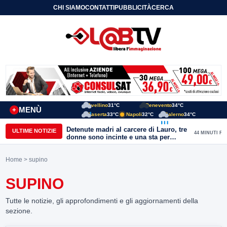
CHI SIAMO
CONTATTI
PUBBLICITÀ
CERCA
Avellino
31°C
Benevento
34°C
MENÙ
+
Caserta
33°C
Napoli
32°C
Salerno
34°C
Detenute madri al carcere di Lauro, tre
ULTIME NOTIZIE
44 MINUTI FA
donne sono incinte e una sta per
partorire. Ciambriello: Un bambino
non può avere il carcere come primo
Home
> supino
orizzonte di vita
SUPINO
Tutte le notizie, gli approfondimenti e gli aggiornamenti della
sezione.