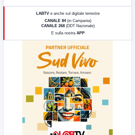
17:00
LabNews (replica)
LABTV
e anche sul digitale terrestre
18:30
Di Faccia e di Profilo (repliche)
CANALE 84
(in Campania)
CANALE 268
(DDT Nazionale)
19:30
LabNews (Diretta)
E sulla nostra
APP
21:00
Free Sport
23:00
LabNews (replica)