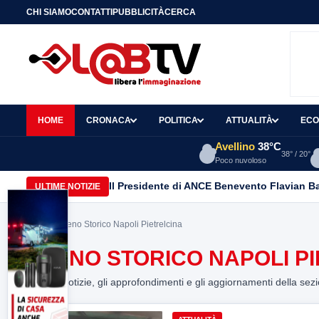
CHI SIAMO
CONTATTI
PUBBLICITÀ
CERCA
HOME
CRONACA
POLITICA
ATTUALITÀ
ECO
Avellino
38°C
38° / 20°
Poco nuvoloso
Il Presidente di ANCE Benevento Flavian B
ULTIME NOTIZIE
Home
> Treno Storico Napoli Pietrelcina
TRENO STORICO NAPOLI P
Tutte le notizie, gli approfondimenti e gli aggiornamenti della sez