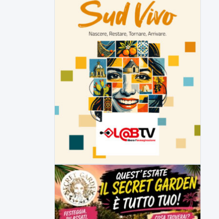
Inaugurato il nuovo tratto della
SS212 Variante Fortorina
Un nuovo tassello per la viabilità del
Sannio e delle...