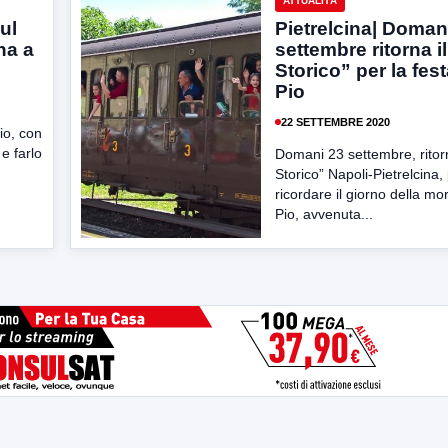
ATTUALITÀ
ul
Pietrelcina| Doman
na a
settembre ritorna i
Storico” per la fes
Pio
22 SETTEMBRE 2020
io, con
 e farlo
Domani 23 settembre, ritorn
Storico” Napoli-Pietrelcina,
ricordare il giorno della mo
Pio, avvenuta...