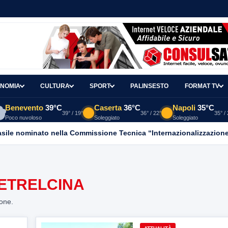
NOMIA
CULTURA
SPORT
PALINSESTO
FORMAT TV
Benevento
39°C
Caserta
36°C
Napoli
35°C
39° / 19°
36° / 22°
35° /
Poco nuvoloso
Soleggiato
Soleggiato
asile nominato nella Commissione Tecnica “Internazionalizzazione
IETRELCINA
ione.