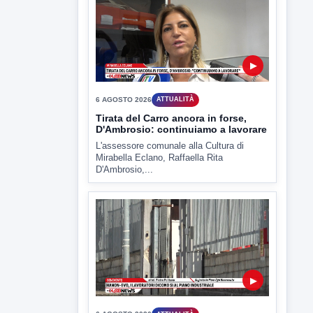
6 AGOSTO 2026
ATTUALITÀ
Miasmi, Comitati dal Prefetto: non
lasciateci soli
Comitati dal Prefetto Moscarella. Oltre a
rendere noto il flash...
▶
6 AGOSTO 2026
ATTUALITÀ
Tirata del Carro ancora in forse,
D'Ambrosio: continuiamo a lavorare
L'assessore comunale alla Cultura di
Mirabella Eclano, Raffaella Rita
D'Ambrosio,...