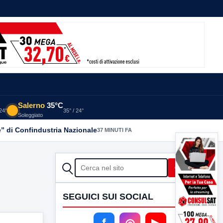
Salerno
35°C
 24°
35° / 24°
Soleggiato
” di Confindustria Nazionale
37 MINUTI FA
CERCA
Cerca
SEGUICI SUI SOCIAL
f
◎
▶