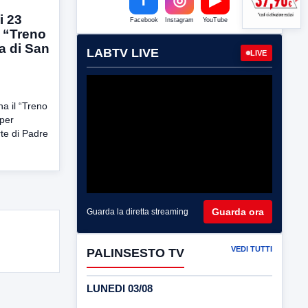
i 23
Facebook
Instagram
YouTube
l “Treno
ta di San
LABTV LIVE
LIVE
a il “Treno
 per
rte di Padre
Guarda ora
Guarda la diretta streaming
VEDI TUTTI
PALINSESTO TV
LUNEDI 03/08