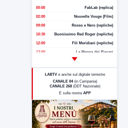
00:00
FabLab (replica)
02:00
Nouvelle Vouge (Film)
09:00
Rosso e Nero (repliche)
10:30
Buonissimo Red Roger (repliche)
12:00
Fili Meridiani (repliche)
13:00
La Mappa dei Piaceri
14:00
LabNews
17:00
LabNews (replica)
LABTV
e anche sul digitale terrestre
18:30
Di Faccia e di Profilo (repliche)
CANALE 84
(in Campania)
CANALE 268
(DDT Nazionale)
19:30
LabNews (Diretta)
E sulla nostra
APP
21:00
Free Sport
23:00
LabNews (replica)