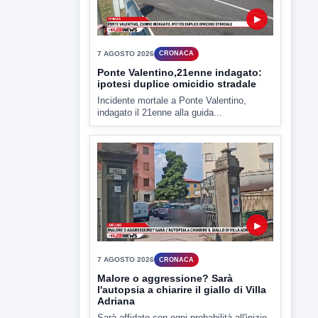
Miasmi e Calore, l'ASL parla
attraverso il Comune
Nessuna nuova moria di pesci e nessuna
criticità igienico-sanitaria nel...
▶
7 AGOSTO 2026
CRONACA
Ponte Valentino,21enne indagato:
ipotesi duplice omicidio stradale
Incidente mortale a Ponte Valentino,
indagato il 21enne alla guida...