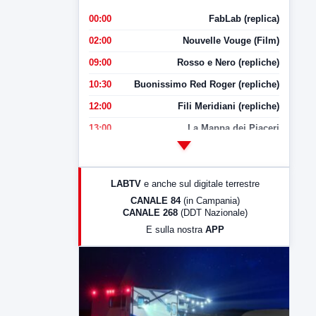
00:00
FabLab (replica)
02:00
Nouvelle Vouge (Film)
09:00
Rosso e Nero (repliche)
10:30
Buonissimo Red Roger (repliche)
12:00
Fili Meridiani (repliche)
13:00
La Mappa dei Piaceri
14:00
LabNews
17:00
LabNews (replica)
LABTV
e anche sul digitale terrestre
18:30
Di Faccia e di Profilo (repliche)
CANALE 84
(in Campania)
CANALE 268
(DDT Nazionale)
19:30
LabNews (Diretta)
E sulla nostra
APP
21:00
Free Sport
23:00
LabNews (replica)