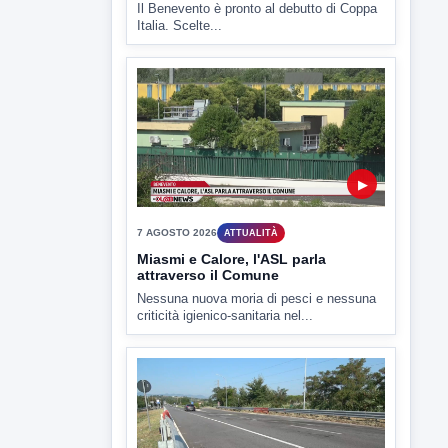
▶
7 AGOSTO 2026
SPORT BENEVENTO
Benevento Calcio: Le scelte di
Floro Flores per il debutto di Coppa
Italia
Il Benevento è pronto al debutto di Coppa
Italia. Scelte...
▶
7 AGOSTO 2026
ATTUALITÀ