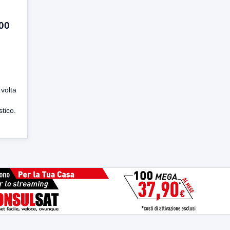
300
 volta
tico.