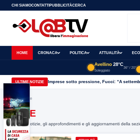
CHI SIAMO
CONTATTI
PUBBLICITÀ
CERCA
HOME
CRONACA
POLITICA
ATTUALITÀ
ECO
Avellino
28°C
36° / 20°
Soleggiato
Imprese sotto pressione, Fucci: “A settemb
ULTIME NOTIZIE
Home
> tute
TUTE
Tutte le notizie, gli approfondimenti e gli aggiornamenti della sez