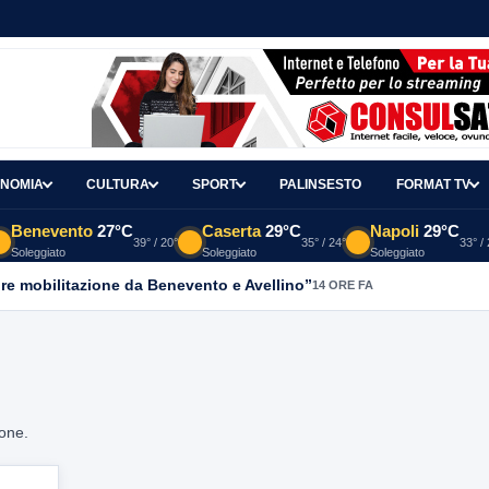
NOMIA
CULTURA
SPORT
PALINSESTO
FORMAT TV
Benevento
27°C
Caserta
29°C
Napoli
29°C
39° / 20°
35° / 24°
33° /
Soleggiato
Soleggiato
Soleggiato
re mobilitazione da Benevento e Avellino”
14 ORE FA
ione.