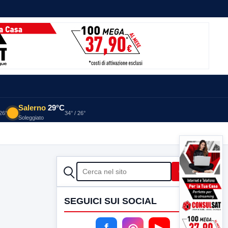
Salerno
29°C
 26°
34° / 26°
Soleggiato
CERCA
Cerca
SEGUICI SUI SOCIAL
f
◎
▶