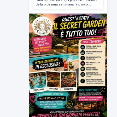
▶
7 AGOSTO 2026
CRONACA
Malore o aggressione? Sarà
l'autopsia a chiarire il giallo di Villa
Adriana
Sarà affidato con ogni probabilità all'inizio
della prossima settimana l'incarico...