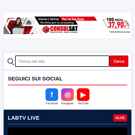
CERCA
Cerca
SEGUICI SUI SOCIAL
f
◎
▶
Facebook
Instagram
YouTube
LABTV LIVE
LIVE