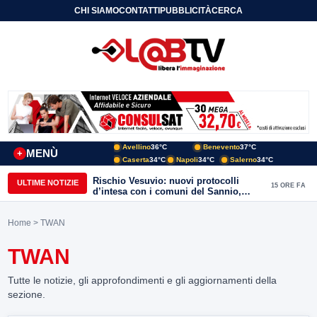
CHI SIAMO
CONTATTI
PUBBLICITÀ
CERCA
Avellino
36°C
Benevento
37°C
MENÙ
+
Caserta
34°C
Napoli
34°C
Salerno
34°C
Rischio Vesuvio: nuovi protocolli
ULTIME NOTIZIE
15 ORE FA
d’intesa con i comuni del Sannio,
firmato il protocollo con Arpaise
Home
> TWAN
TWAN
Tutte le notizie, gli approfondimenti e gli aggiornamenti della
sezione.