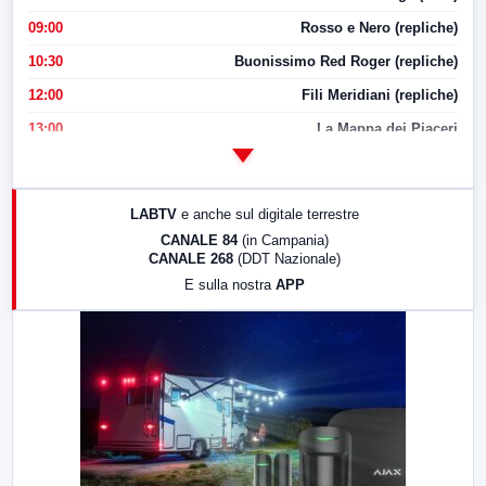
09:00
Rosso e Nero (repliche)
10:30
Buonissimo Red Roger (repliche)
12:00
Fili Meridiani (repliche)
13:00
La Mappa dei Piaceri
14:00
LabNews
17:00
LabNews (replica)
LABTV
e anche sul digitale terrestre
18:30
Di Faccia e di Profilo (repliche)
CANALE 84
(in Campania)
CANALE 268
(DDT Nazionale)
19:30
LabNews (Diretta)
E sulla nostra
APP
21:00
Free Sport
23:00
LabNews (replica)