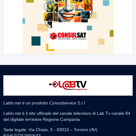
Labtv.net è un prodotto Consulservice S.r.l.
Labtv.net è il sito ufficiale del canale televisivo di Lab Tv canale 84
del digitale terrestre Regione Campania
Sede legale: Via Chiaio, 5 - 83010 – Torrioni (AV)
P.IVA 02757950643