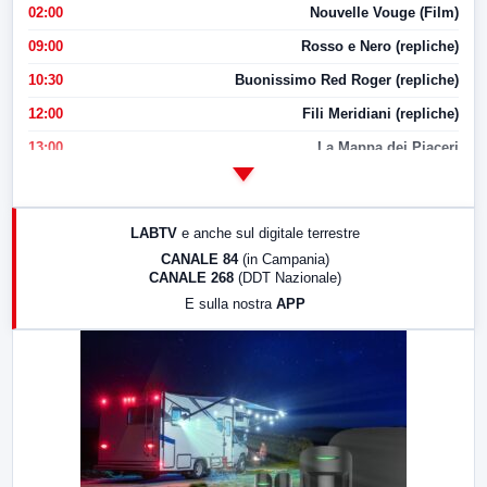
02:00
Nouvelle Vouge (Film)
09:00
Rosso e Nero (repliche)
10:30
Buonissimo Red Roger (repliche)
12:00
Fili Meridiani (repliche)
13:00
La Mappa dei Piaceri
14:00
LabNews
17:00
LabNews (replica)
LABTV
e anche sul digitale terrestre
18:30
Di Faccia e di Profilo (repliche)
CANALE 84
(in Campania)
CANALE 268
(DDT Nazionale)
19:30
LabNews (Diretta)
E sulla nostra
APP
21:00
Free Sport
23:00
LabNews (replica)