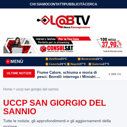
CHI SIAMO
CONTATTI
PUBBLICITÀ
CERCA
Avellino
23°C
Benevento
22°C
MENÙ
+
Caserta
26°C
Napoli
27°C
Salerno
27°C
Fiume Calore, schiuma e moria di
ULTIME NOTIZIE
2 ORE FA
pesci: Borrelli interroga i Ministri.
“Benevento paga l’assenza del
depuratore
Home
> uccp san giorgio del sannio
UCCP SAN GIORGIO DEL
SANNIO
Tutte le notizie, gli approfondimenti e gli aggiornamenti della
sezione.