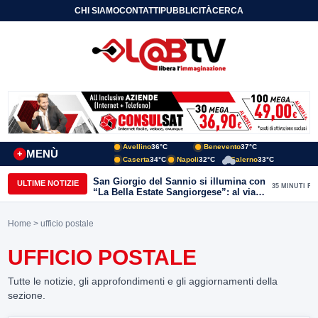
CHI SIAMO
CONTATTI
PUBBLICITÀ
CERCA
Avellino
36°C
Benevento
37°C
MENÙ
+
Caserta
34°C
Napoli
32°C
Salerno
33°C
San Giorgio del Sannio si illumina con
ULTIME NOTIZIE
35 MINUTI FA
“La Bella Estate Sangiorgese”: al via la
III edizione tra cultura, musica e grandi
ospiti
Home
> ufficio postale
UFFICIO POSTALE
Tutte le notizie, gli approfondimenti e gli aggiornamenti della
sezione.