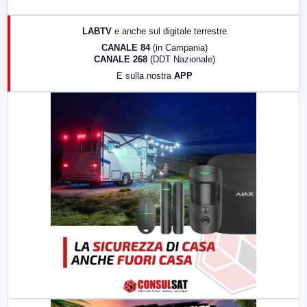
17:00
LabNews (replica)
LABTV
e anche sul digitale terrestre
18:30
Di Faccia e di Profilo (repliche)
CANALE 84
(in Campania)
CANALE 268
(DDT Nazionale)
19:30
LabNews (Diretta)
E sulla nostra
APP
21:00
Free Sport
23:00
LabNews (replica)