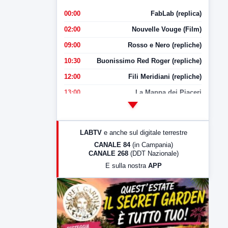
00:00
FabLab (replica)
02:00
Nouvelle Vouge (Film)
09:00
Rosso e Nero (repliche)
10:30
Buonissimo Red Roger (repliche)
12:00
Fili Meridiani (repliche)
13:00
La Mappa dei Piaceri
14:00
LabNews
17:00
LabNews (replica)
LABTV
e anche sul digitale terrestre
18:30
Di Faccia e di Profilo (repliche)
CANALE 84
(in Campania)
CANALE 268
(DDT Nazionale)
19:30
LabNews (Diretta)
E sulla nostra
APP
21:00
Free Sport
23:00
LabNews (replica)