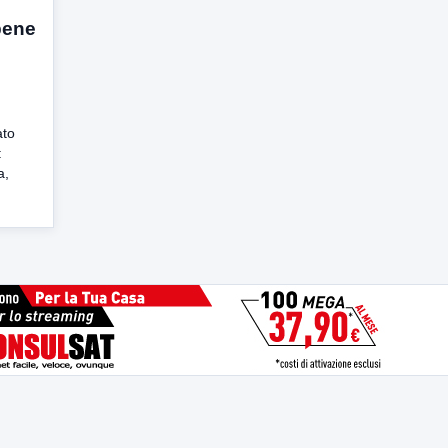
bene
ato
:
a,