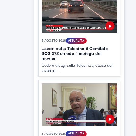
▶
5 AGOSTO 2026
ATTUALITÀ
Lavori sulla Telesina il Comitato
SOS 372 chiede l'impiego dei
movieri
Code e disagi sulla Telesina a causa dei
lavori in...
▶
5 AGOSTO 2026
ATTUALITÀ
Sannio acque nelle mani di ACEA
Sannio Acque prende forma: costituita
ufficialmente la società per la...