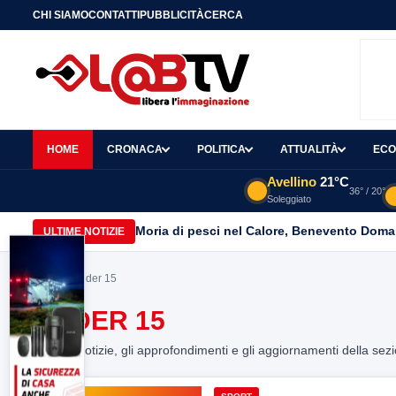
CHI SIAMO
CONTATTI
PUBBLICITÀ
CERCA
HOME
CRONACA
POLITICA
ATTUALITÀ
ECO
Avellino
21°C
36° / 20°
Soleggiato
Moria di pesci nel Calore, Benevento Doma
ULTIME NOTIZIE
Home
> under 15
UNDER 15
Tutte le notizie, gli approfondimenti e gli aggiornamenti della sez