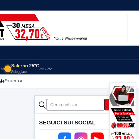
Salerno
25°C
 25°
35° / 25°
Soleggiato
ale”
9 ORE FA
CERCA
Cerca
SEGUICI SUI SOCIAL
f
◎
▶