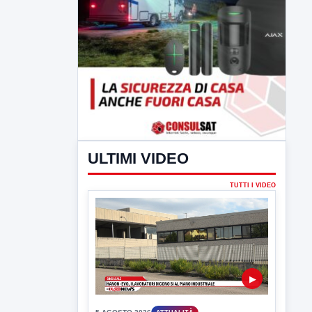
ULTIMI VIDEO
TUTTI I VIDEO
▶
5 AGOSTO 2026
ATTUALITÀ
Hanon-Evo, i lavoratori dicono sì al
piano industriale
L'assemblea dei lavoratori Hanon questa