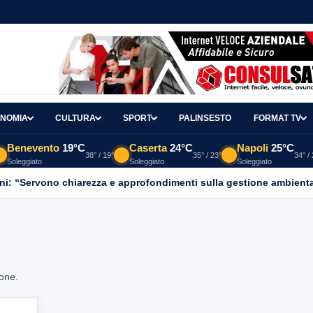
NOMIA
CULTURA
SPORT
PALINSESTO
FORMAT TV
Benevento
19°C
Caserta
24°C
Napoli
25°C
38° / 19°
35° / 23°
34° /
Soleggiato
Soleggiato
Soleggiato
ni: “Servono chiarezza e approfondimenti sulla gestione ambient
ione.