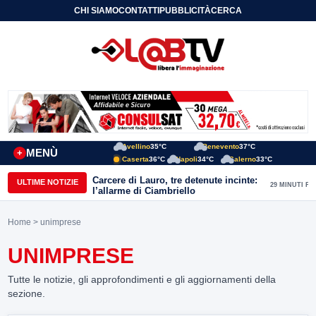
CHI SIAMO
CONTATTI
PUBBLICITÀ
CERCA
Avellino
35°C
Benevento
37°C
MENÙ
+
Caserta
36°C
Napoli
34°C
Salerno
33°C
Carcere di Lauro, tre detenute incinte:
ULTIME NOTIZIE
29 MINUTI FA
l’allarme di Ciambriello
Home
> unimprese
UNIMPRESE
Tutte le notizie, gli approfondimenti e gli aggiornamenti della
sezione.