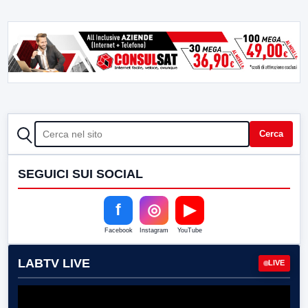
CERCA
Cerca
SEGUICI SUI SOCIAL
f
◎
▶
Facebook
Instagram
YouTube
LABTV LIVE
LIVE