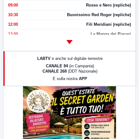
09:00
Rosso e Nero (repliche)
10:30
Buonissimo Red Roger (repliche)
12:00
Fili Meridiani (repliche)
13:00
La Mappa dei Piaceri
14:00
LabNews
17:00
LabNews (replica)
LABTV
e anche sul digitale terrestre
18:30
Di Faccia e di Profilo (repliche)
CANALE 84
(in Campania)
CANALE 268
(DDT Nazionale)
19:30
LabNews (Diretta)
E sulla nostra
APP
21:00
Free Sport
23:00
LabNews (replica)