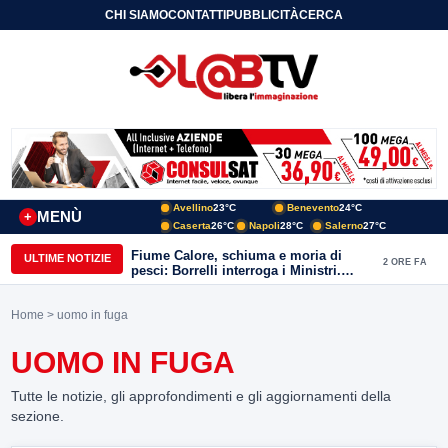
CHI SIAMO
CONTATTI
PUBBLICITÀ
CERCA
Avellino
23°C
Benevento
24°C
MENÙ
+
Caserta
26°C
Napoli
28°C
Salerno
27°C
Fiume Calore, schiuma e moria di
ULTIME NOTIZIE
2 ORE FA
pesci: Borrelli interroga i Ministri.
“Benevento paga l’assenza del
depuratore
Home
> uomo in fuga
UOMO IN FUGA
Tutte le notizie, gli approfondimenti e gli aggiornamenti della
sezione.