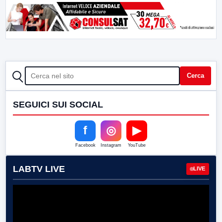
CERCA
Cerca
SEGUICI SUI SOCIAL
f
◎
▶
Facebook
Instagram
YouTube
LABTV LIVE
LIVE