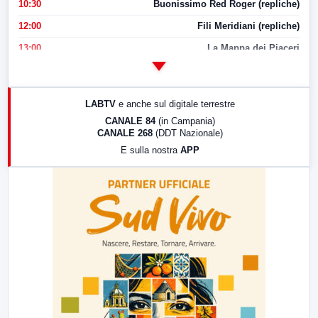
10:30
Buonissimo Red Roger (repliche)
12:00
Fili Meridiani (repliche)
13:00
La Mappa dei Piaceri
14:00
LabNews
17:00
LabNews (replica)
LABTV
e anche sul digitale terrestre
18:30
Di Faccia e di Profilo (repliche)
CANALE 84
(in Campania)
CANALE 268
(DDT Nazionale)
19:30
LabNews (Diretta)
E sulla nostra
APP
21:00
Free Sport
23:00
LabNews (replica)