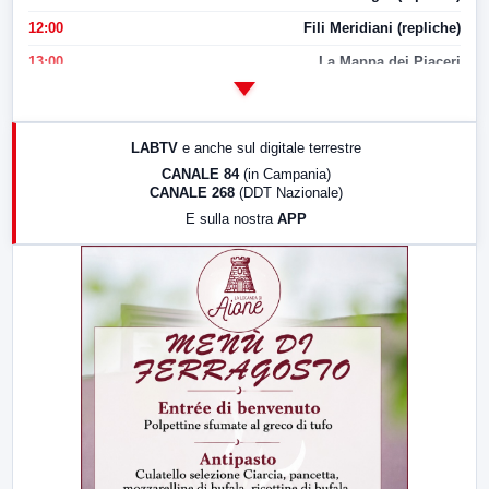
12:00
Fili Meridiani (repliche)
13:00
La Mappa dei Piaceri
14:00
LabNews
17:00
LabNews (replica)
LABTV
e anche sul digitale terrestre
18:30
Di Faccia e di Profilo (repliche)
CANALE 84
(in Campania)
CANALE 268
(DDT Nazionale)
19:30
LabNews (Diretta)
E sulla nostra
APP
21:00
Free Sport
23:00
LabNews (replica)