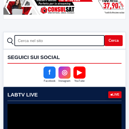
CERCA
Cerca
SEGUICI SUI SOCIAL
f
◎
▶
Facebook
Instagram
YouTube
LABTV LIVE
LIVE