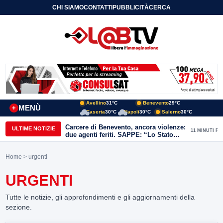
CHI SIAMO
CONTATTI
PUBBLICITÀ
CERCA
Avellino
31°C
Benevento
29°C
MENÙ
+
Caserta
30°C
Napoli
30°C
Salerno
30°C
Carcere di Benevento, ancora violenze:
ULTIME NOTIZIE
11 MINUTI FA
due agenti feriti. SAPPE: “Lo Stato
non può arretrare”
Home
> urgenti
URGENTI
Tutte le notizie, gli approfondimenti e gli aggiornamenti della
sezione.