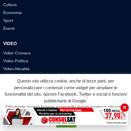
Cultura
Economia
Sport
Eventi
VIDEO
Video Cronaca
Video Politica
Video Attualità
Video Economia
Questo sito utilizza cookie, anche di terze parti, per
Video Cultura
personalizzare i contenuti come widget per ampliare le
Video Sport
funzionalità del sito, opzioni Facebook, Twitter e social e funzioni
Video Tecnologie
pubblicitarie di Google.
×
Chiudendo questo banner, scorrendo questa pagina o cliccando
Video Curiosità
su qualunque suo elemento acconsenti all'uso dei cookie.
Video
Accetta