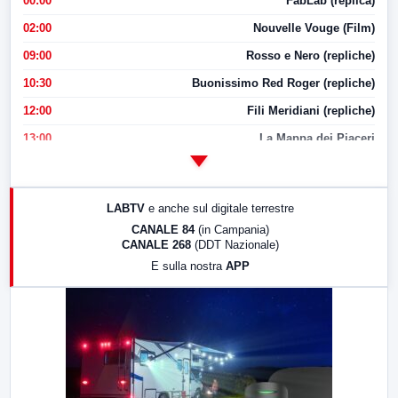
00:00
FabLab (replica)
02:00
Nouvelle Vouge (Film)
09:00
Rosso e Nero (repliche)
10:30
Buonissimo Red Roger (repliche)
12:00
Fili Meridiani (repliche)
13:00
La Mappa dei Piaceri
14:00
LabNews
17:00
LabNews (replica)
LABTV
e anche sul digitale terrestre
18:30
Di Faccia e di Profilo (repliche)
CANALE 84
(in Campania)
CANALE 268
(DDT Nazionale)
19:30
LabNews (Diretta)
E sulla nostra
APP
21:00
Free Sport
23:00
LabNews (replica)