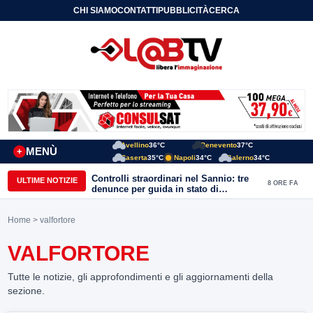
CHI SIAMO
CONTATTI
PUBBLICITÀ
CERCA
Avellino
36°C
Benevento
37°C
MENÙ
+
Caserta
35°C
Napoli
34°C
Salerno
34°C
Controlli straordinari nel Sannio: tre
ULTIME NOTIZIE
8 ORE FA
denunce per guida in stato di
ebbrezza, un arresto e 1.500 kg di
conserve sequestrate
Home
> valfortore
VALFORTORE
Tutte le notizie, gli approfondimenti e gli aggiornamenti della
sezione.