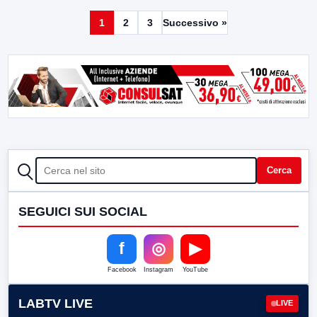
1
2
3
Successivo »
CERCA
Cerca
SEGUICI SUI SOCIAL
f
◎
▶
Facebook
Instagram
YouTube
LABTV LIVE
LIVE