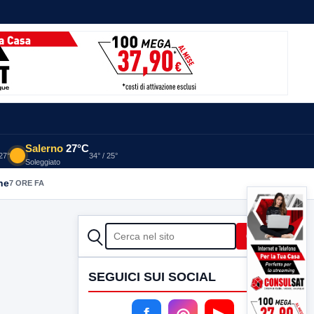
Salerno
27°C
 27°
34° / 25°
Soleggiato
he
7 ORE FA
CERCA
Cerca
SEGUICI SUI SOCIAL
f
◎
▶