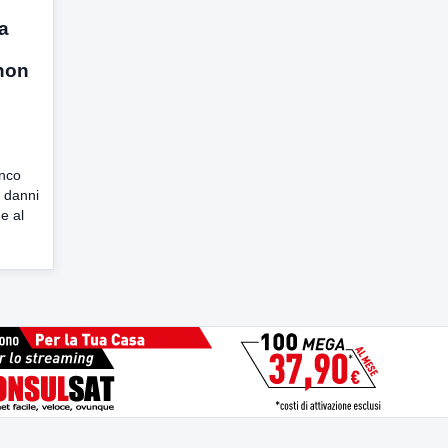
a
“non
nco
i danni
e al