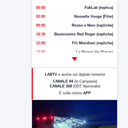
00:00
FabLab (replica)
02:00
Nouvelle Vouge (Film)
09:00
Rosso e Nero (repliche)
10:30
Buonissimo Red Roger (repliche)
12:00
Fili Meridiani (repliche)
13:00
La Mappa dei Piaceri
14:00
LabNews
17:00
LabNews (replica)
LABTV
e anche sul digitale terrestre
18:30
Di Faccia e di Profilo (repliche)
CANALE 84
(in Campania)
CANALE 268
(DDT Nazionale)
19:30
LabNews (Diretta)
E sulla nostra
APP
21:00
Free Sport
23:00
LabNews (replica)