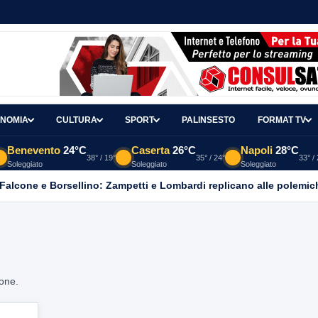
NOMIA
CULTURA
SPORT
PALINSESTO
FORMAT TV
Benevento
24°C
Caserta
26°C
Napoli
28°C
38° / 19°
35° / 24°
33° /
Soleggiato
Soleggiato
Soleggiato
 Falcone e Borsellino: Zampetti e Lombardi replicano alle polemic
ione.