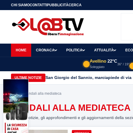
CHI SIAMO
CONTATTI
PUBBLICITÀ
CERCA
HOME
CRONACA
POLITICA
ATTUALITÀ
ECO
Avellino
22°C
36° / 19°
Soleggiato
San Giorgio del Sannio, marciapiede di via
ULTIME NOTIZIE
Home
> Vandali alla mediateca
VANDALI ALLA MEDIATECA
Tutte le notizie, gli approfondimenti e gli aggiornamenti della sez