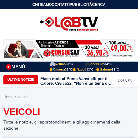
CHI SIAMO
CONTATTI
PUBBLICITÀ
CERCA
Avellino
33°C
Benevento
34°C
MENÙ
+
Caserta
33°C
Napoli
33°C
Salerno
33°C
Flash mob al Ponte Vanvitelli per il
ULTIME NOTIZIE
1 ORA FA
Calore, Civico22: “Non è un tema di
quartiere, riguarda tutta Benevento”
Home
> veicoli
VEICOLI
Tutte le notizie, gli approfondimenti e gli aggiornamenti della
sezione.