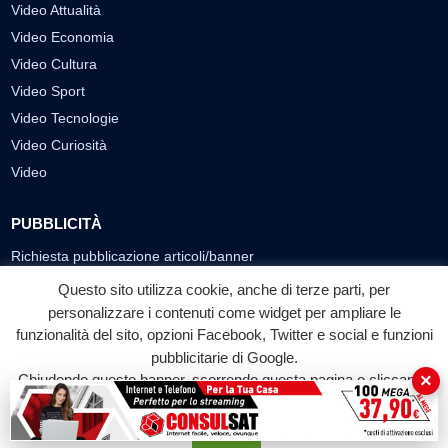
Video Attualità
Video Economia
Video Cultura
Video Sport
Video Tecnologie
Video Curiosità
Video
PUBBLICITÀ
Richiesta pubblicazione articoli/banner
Questo sito utilizza cookie, anche di terze parti, per
SEGUICI SUI SOCIAL
personalizzare i contenuti come widget per ampliare le
f
◎
▶
funzionalità del sito, opzioni Facebook, Twitter e social e funzioni
pubblicitarie di Google.
Facebook
Instagram
YouTube
×
Chiudendo questo banner, scorrendo questa pagina o cliccando
su qualunque suo elemento acconsenti all'uso dei cookie.
© 2026 LABTV - Tutti i diritti riservati
Accetta