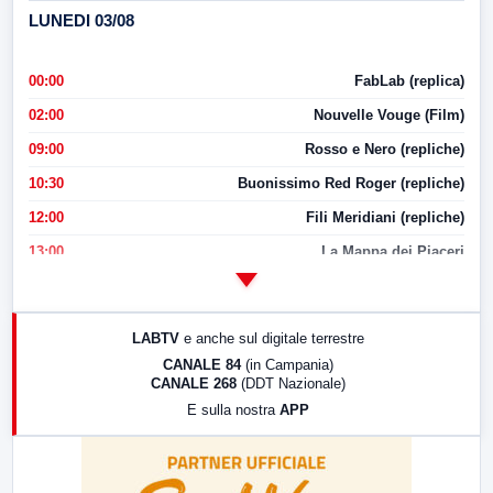
LUNEDI 03/08
00:00
FabLab (replica)
02:00
Nouvelle Vouge (Film)
09:00
Rosso e Nero (repliche)
10:30
Buonissimo Red Roger (repliche)
12:00
Fili Meridiani (repliche)
13:00
La Mappa dei Piaceri
14:00
LabNews
17:00
LabNews (replica)
LABTV
e anche sul digitale terrestre
18:30
Di Faccia e di Profilo (repliche)
CANALE 84
(in Campania)
CANALE 268
(DDT Nazionale)
19:30
LabNews (Diretta)
E sulla nostra
APP
21:00
Free Sport
23:00
LabNews (replica)