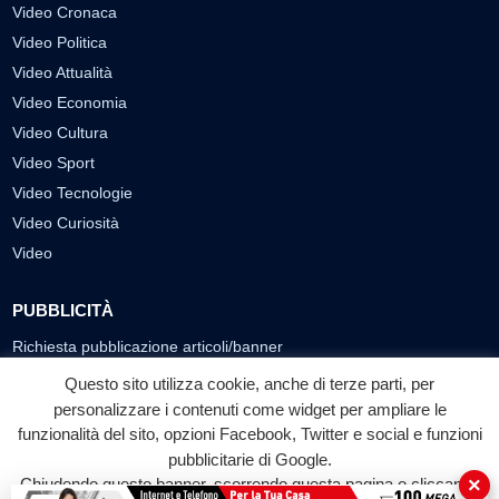
Video Cronaca
Video Politica
Video Attualità
Video Economia
Video Cultura
Video Sport
Video Tecnologie
Video Curiosità
Video
PUBBLICITÀ
Richiesta pubblicazione articoli/banner
Questo sito utilizza cookie, anche di terze parti, per
SEGUICI SUI SOCIAL
personalizzare i contenuti come widget per ampliare le
funzionalità del sito, opzioni Facebook, Twitter e social e funzioni
f
◎
▶
pubblicitarie di Google.
Facebook
Instagram
YouTube
×
Chiudendo questo banner, scorrendo questa pagina o cliccando