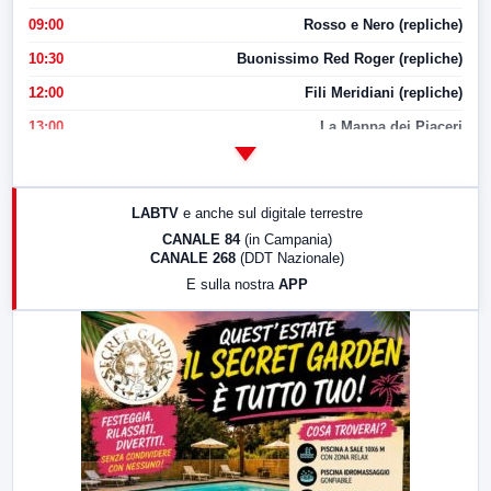
09:00
Rosso e Nero (repliche)
10:30
Buonissimo Red Roger (repliche)
12:00
Fili Meridiani (repliche)
13:00
La Mappa dei Piaceri
14:00
LabNews
17:00
LabNews (replica)
LABTV
e anche sul digitale terrestre
18:30
Di Faccia e di Profilo (repliche)
CANALE 84
(in Campania)
CANALE 268
(DDT Nazionale)
19:30
LabNews (Diretta)
E sulla nostra
APP
21:00
Free Sport
23:00
LabNews (replica)