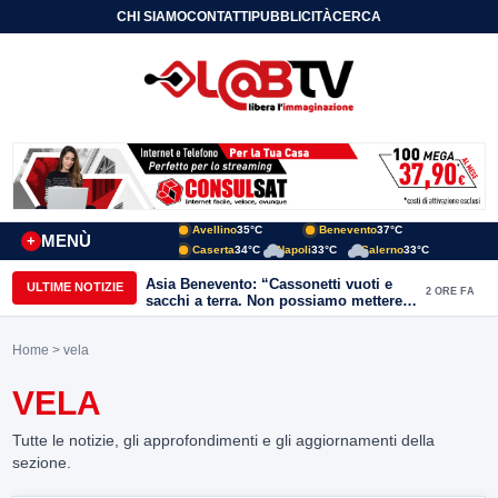
CHI SIAMO
CONTATTI
PUBBLICITÀ
CERCA
Avellino
35°C
Benevento
37°C
MENÙ
+
Caserta
34°C
Napoli
33°C
Salerno
33°C
Asia Benevento: “Cassonetti vuoti e
ULTIME NOTIZIE
2 ORE FA
sacchi a terra. Non possiamo mettere
una toppa alla mancanza di rispetto”
Home
> vela
VELA
Tutte le notizie, gli approfondimenti e gli aggiornamenti della
sezione.