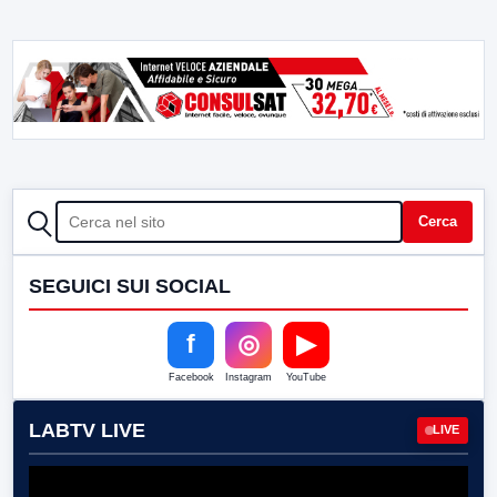
CERCA
Cerca
SEGUICI SUI SOCIAL
f
◎
▶
Facebook
Instagram
YouTube
LABTV LIVE
LIVE