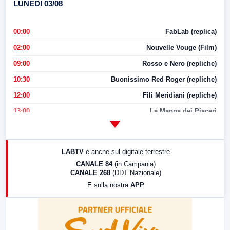
LUNEDI 03/08
00:00
FabLab (replica)
02:00
Nouvelle Vouge (Film)
09:00
Rosso e Nero (repliche)
10:30
Buonissimo Red Roger (repliche)
12:00
Fili Meridiani (repliche)
13:00
La Mappa dei Piaceri
14:00
LabNews
17:00
LabNews (replica)
LABTV
e anche sul digitale terrestre
18:30
Di Faccia e di Profilo (repliche)
CANALE 84
(in Campania)
CANALE 268
(DDT Nazionale)
19:30
LabNews (Diretta)
E sulla nostra
APP
21:00
Free Sport
23:00
LabNews (replica)