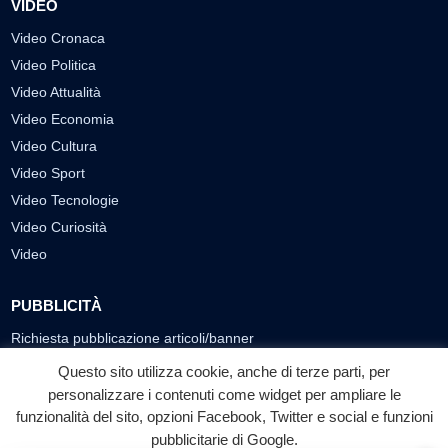
VIDEO
Video Cronaca
Video Politica
Video Attualità
Video Economia
Video Cultura
Video Sport
Video Tecnologie
Video Curiosità
Video
PUBBLICITÀ
Richiesta pubblicazione articoli/banner
Questo sito utilizza cookie, anche di terze parti, per
SEGUICI SUI SOCIAL
personalizzare i contenuti come widget per ampliare le
funzionalità del sito, opzioni Facebook, Twitter e social e funzioni
f
◎
▶
pubblicitarie di Google.