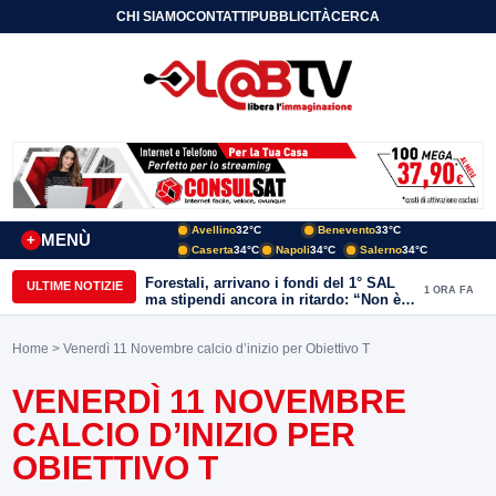
CHI SIAMO
CONTATTI
PUBBLICITÀ
CERCA
Avellino
32°C
Benevento
33°C
MENÙ
+
Caserta
34°C
Napoli
34°C
Salerno
34°C
Forestali, arrivano i fondi del 1° SAL
ULTIME NOTIZIE
1 ORA FA
ma stipendi ancora in ritardo: “Non è
più sostenibile”
Home
> Venerdì 11 Novembre calcio d’inizio per Obiettivo T
VENERDÌ 11 NOVEMBRE
CALCIO D’INIZIO PER
OBIETTIVO T