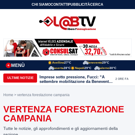
CHI SIAMO
CONTATTI
PUBBLICITÀ
CERCA
Avellino
27°C
Benevento
29°C
MENÙ
+
Caserta
28°C
Napoli
29°C
Salerno
30°C
Imprese sotto pressione, Fucci: “A
ULTIME NOTIZIE
2 ORE FA
settembre mobilitazione da Benevento
e Avellino”
Home
> vertenza forestazione campania
VERTENZA FORESTAZIONE
CAMPANIA
Tutte le notizie, gli approfondimenti e gli aggiornamenti della
sezione.