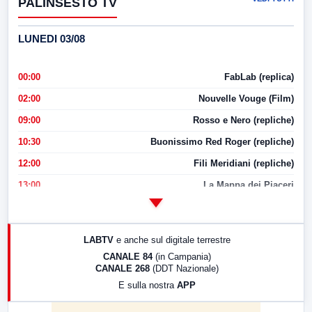
PALINSESTO TV
LUNEDI 03/08
00:00
FabLab (replica)
02:00
Nouvelle Vouge (Film)
09:00
Rosso e Nero (repliche)
10:30
Buonissimo Red Roger (repliche)
12:00
Fili Meridiani (repliche)
13:00
La Mappa dei Piaceri
14:00
LabNews
17:00
LabNews (replica)
LABTV
e anche sul digitale terrestre
18:30
Di Faccia e di Profilo (repliche)
CANALE 84
(in Campania)
CANALE 268
(DDT Nazionale)
19:30
LabNews (Diretta)
E sulla nostra
APP
21:00
Free Sport