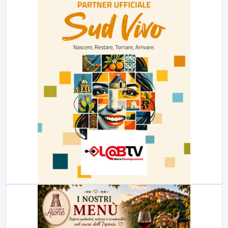
23:00
LabNews (replica)