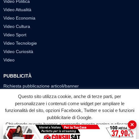
Video Politica
Video Attualità
Video Economia
Video Cultura
Video Sport
Video Tecnologie
Video Curiosità
Video
PUBBLICITÀ
Richiesta pubblicazione articoli/banner
Questo sito utilizza cookie, anche di terze parti, per
SEGUICI SUI SOCIAL
personalizzare i contenuti come widget per ampliare le
funzionalità del sito, opzioni Facebook, Twitter e social e funzioni
f
◎
▶
pubblicitarie di Google.
Facebook
Instagram
YouTube
×
Chiudendo questo banner, scorrendo questa pagina o cliccando
su qualunque suo elemento acconsenti all'uso dei cookie.