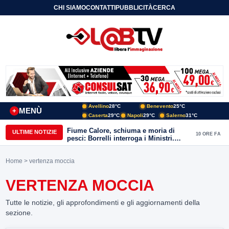
CHI SIAMO
CONTATTI
PUBBLICITÀ
CERCA
Avellino
28°C
Benevento
25°C
MENÙ
+
Caserta
29°C
Napoli
29°C
Salerno
31°C
Fiume Calore, schiuma e moria di
ULTIME NOTIZIE
10 ORE FA
pesci: Borrelli interroga i Ministri.
“Benevento paga l’assenza del
depuratore
Home
> vertenza moccia
VERTENZA MOCCIA
Tutte le notizie, gli approfondimenti e gli aggiornamenti della
sezione.