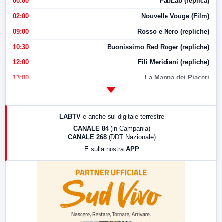
00:00
FabLab (replica)
02:00
Nouvelle Vouge (Film)
09:00
Rosso e Nero (repliche)
10:30
Buonissimo Red Roger (repliche)
12:00
Fili Meridiani (repliche)
13:00
La Mappa dei Piaceri
14:00
LabNews
17:00
LabNews (replica)
LABTV
e anche sul digitale terrestre
18:30
Di Faccia e di Profilo (repliche)
CANALE 84
(in Campania)
CANALE 268
(DDT Nazionale)
19:30
LabNews (Diretta)
E sulla nostra
APP
21:00
Free Sport
23:00
LabNews (replica)