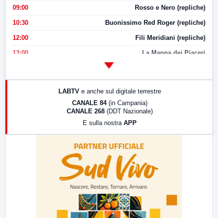
09:00
Rosso e Nero (repliche)
10:30
Buonissimo Red Roger (repliche)
12:00
Fili Meridiani (repliche)
13:00
La Mappa dei Piaceri
14:00
LabNews
17:00
LabNews (replica)
LABTV
e anche sul digitale terrestre
18:30
Di Faccia e di Profilo (repliche)
CANALE 84
(in Campania)
CANALE 268
(DDT Nazionale)
19:30
LabNews (Diretta)
E sulla nostra
APP
21:00
Free Sport
23:00
LabNews (replica)