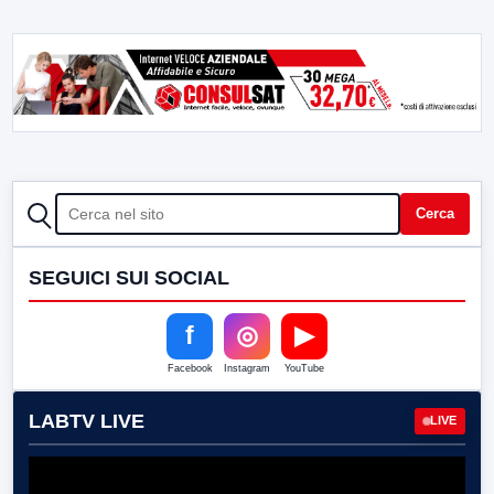
CERCA
Cerca
SEGUICI SUI SOCIAL
f
◎
▶
Facebook
Instagram
YouTube
LABTV LIVE
LIVE