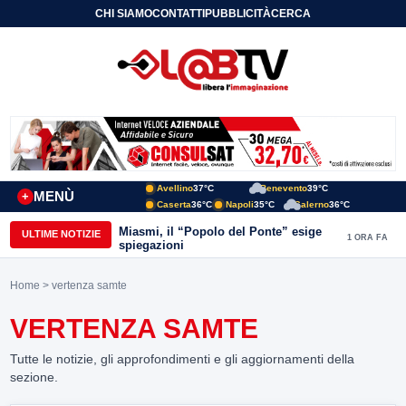
CHI SIAMO
CONTATTI
PUBBLICITÀ
CERCA
Avellino
37°C
Benevento
39°C
MENÙ
+
Caserta
36°C
Napoli
35°C
Salerno
36°C
Miasmi, il “Popolo del Ponte” esige
ULTIME NOTIZIE
1 ORA FA
spiegazioni
Home
> vertenza samte
VERTENZA SAMTE
Tutte le notizie, gli approfondimenti e gli aggiornamenti della
sezione.