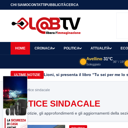
CHI SIAMO
CONTATTI
PUBBLICITÀ
CERCA
HOME
CRONACA
POLITICA
ATTUALITÀ
ECO
Avellino
31°C
36° / 19°
Soleggiato
Lioni, si presenta il libro “Tu sei per me l
ULTIME NOTIZIE
Home
> vertice sindacale
VERTICE SINDACALE
Tutte le notizie, gli approfondimenti e gli aggiornamenti della sez