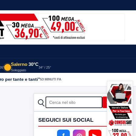
Salerno
30°C
 26°
34° / 25°
Soleggiato
o per tante e tanti”
53 MINUTI FA
CERCA
Cerca
SEGUICI SUI SOCIAL
f
◎
▶