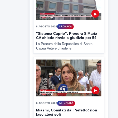
6 AGOSTO 2026
CRONACA
"Sistema Caprio", Procura S.Maria
CV chiede rinvio a giudizio per 54
La Procura della Repubblica di Santa
Capua Vetere chiude le...
▶
6 AGOSTO 2026
ATTUALITÀ
Miasmi, Comitati dal Prefetto: non
lasciateci soli
Comitati dal Prefetto Moscarella. Oltre a
rendere noto il flash...