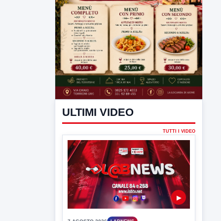
ULTIMI VIDEO
TUTTI I VIDEO
▶
7 AGOSTO 2026
LABNEWS
LabNews del 6 agosto 2026
In studio Enzo colarusso