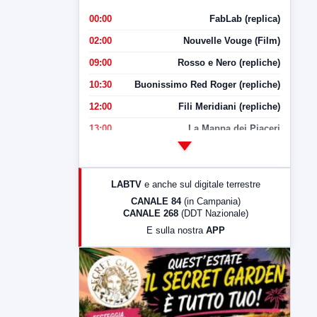
00:00
FabLab (replica)
02:00
Nouvelle Vouge (Film)
09:00
Rosso e Nero (repliche)
10:30
Buonissimo Red Roger (repliche)
12:00
Fili Meridiani (repliche)
13:00
La Mappa dei Piaceri
14:00
LabNews
17:00
LabNews (replica)
LABTV
e anche sul digitale terrestre
18:30
Di Faccia e di Profilo (repliche)
CANALE 84
(in Campania)
CANALE 268
(DDT Nazionale)
19:30
LabNews (Diretta)
E sulla nostra
APP
21:00
Free Sport
23:00
LabNews (replica)