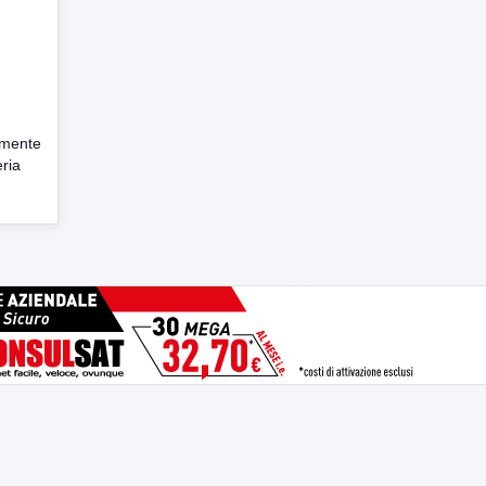
emente
ria