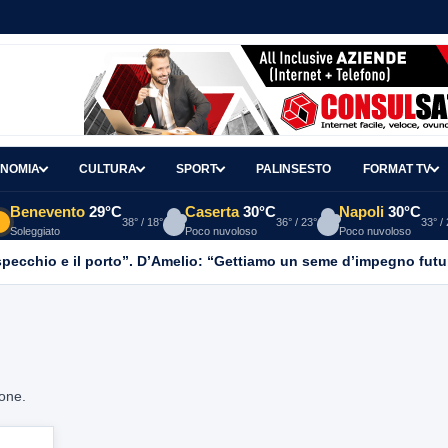
NOMIA
CULTURA
SPORT
PALINSESTO
FORMAT TV
Benevento
29°C
Caserta
30°C
Napoli
30°C
38° / 18°
36° / 23°
33° /
Soleggiato
Poco nuvoloso
Poco nuvoloso
o specchio e il porto”. D’Amelio: “Gettiamo un seme d’impegno futur
ione.