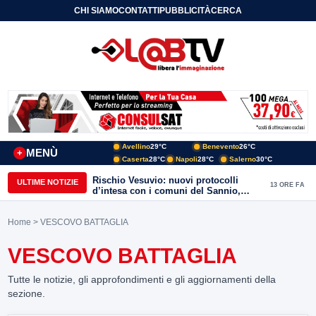
CHI SIAMO
CONTATTI
PUBBLICITÀ
CERCA
Avellino
29°C
Benevento
26°C
MENÙ
+
Caserta
28°C
Napoli
28°C
Salerno
30°C
Rischio Vesuvio: nuovi protocolli
ULTIME NOTIZIE
13 ORE FA
d’intesa con i comuni del Sannio,
firmato il protocollo con Arpaise
Home
> VESCOVO BATTAGLIA
VESCOVO BATTAGLIA
Tutte le notizie, gli approfondimenti e gli aggiornamenti della
sezione.