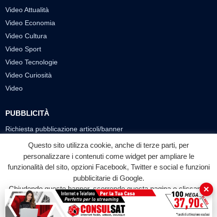
Video Attualità
Video Economia
Video Cultura
Video Sport
Video Tecnologie
Video Curiosità
Video
PUBBLICITÀ
Richiesta pubblicazione articoli/banner
Questo sito utilizza cookie, anche di terze parti, per
SEGUICI SUI SOCIAL
personalizzare i contenuti come widget per ampliare le
funzionalità del sito, opzioni Facebook, Twitter e social e funzioni
f
◎
▶
pubblicitarie di Google.
Facebook
Instagram
YouTube
×
Chiudendo questo banner, scorrendo questa pagina o cliccando
su qualunque suo elemento acconsenti all'uso dei cookie.
© 2026 LABTV - Tutti i diritti riservati
Accetta