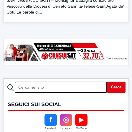
SANT’AGATA DE’ GOTI – Monsignor Battaglia consacrato
Vescovo della Diocesi di Cerreto Sannita-Telese-Sant’Agata de’
Goti. Le parole di...
CERCA
Cerca
SEGUICI SUI SOCIAL
f
◎
▶
Facebook
Instagram
YouTube