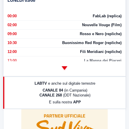
LUNEDI 03/08
00:00
FabLab (replica)
02:00
Nouvelle Vouge (Film)
09:00
Rosso e Nero (repliche)
10:30
Buonissimo Red Roger (repliche)
12:00
Fili Meridiani (repliche)
13:00
La Mappa dei Piaceri
14:00
LabNews
17:00
LabNews (replica)
LABTV
e anche sul digitale terrestre
18:30
Di Faccia e di Profilo (repliche)
CANALE 84
(in Campania)
CANALE 268
(DDT Nazionale)
19:30
LabNews (Diretta)
E sulla nostra
APP
21:00
Free Sport
23:00
LabNews (replica)