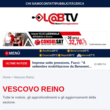
CHI SIAMO
CONTATTI
PUBBLICITÀ
CERCA
Avellino
20°C
Benevento
20°C
MENÙ
+
Caserta
25°C
Napoli
26°C
Salerno
27°C
Imprese sotto pressione, Fucci: “A
ULTIME NOTIZIE
13 ORE FA
settembre mobilitazione da Benevento
e Avellino”
Home
> Vescovo Reino
VESCOVO REINO
Tutte le notizie, gli approfondimenti e gli aggiornamenti della
sezione.