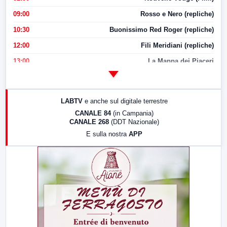
09:00
Rosso e Nero (repliche)
10:30
Buonissimo Red Roger (repliche)
12:00
Fili Meridiani (repliche)
13:00
La Mappa dei Piaceri
14:00
LabNews
17:00
LabNews (replica)
LABTV
e anche sul digitale terrestre
18:30
Di Faccia e di Profilo (repliche)
CANALE 84
(in Campania)
CANALE 268
(DDT Nazionale)
19:30
LabNews (Diretta)
E sulla nostra
APP
21:00
Free Sport
23:00
LabNews (replica)