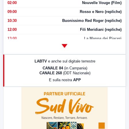
02:00
Nouvelle Vouge (Film)
09:00
Rosso e Nero (repliche)
10:30
Buonissimo Red Roger (repliche)
12:00
Fili Meridiani (repliche)
13:00
La Mappa dei Piaceri
14:00
LabNews
17:00
LabNews (replica)
LABTV
e anche sul digitale terrestre
18:30
Di Faccia e di Profilo (repliche)
CANALE 84
(in Campania)
CANALE 268
(DDT Nazionale)
19:30
LabNews (Diretta)
E sulla nostra
APP
21:00
Free Sport
23:00
LabNews (replica)