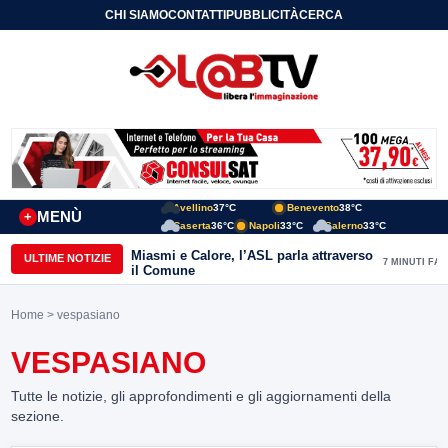
CHI SIAMO
CONTATTI
PUBBLICITÀ
CERCA
Avellino
37°C
Benevento
38°C
MENÙ
+
Caserta
36°C
Napoli
33°C
Salerno
33°C
Miasmi e Calore, l’ASL parla attraverso
ULTIME NOTIZIE
7 MINUTI FA
il Comune
Home
> vespasiano
VESPASIANO
Tutte le notizie, gli approfondimenti e gli aggiornamenti della
sezione.