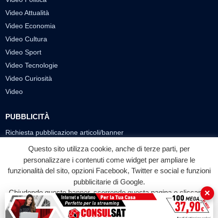
Video Attualità
Video Economia
Video Cultura
Video Sport
Video Tecnologie
Video Curiosità
Video
PUBBLICITÀ
Richiesta pubblicazione articoli/banner
Questo sito utilizza cookie, anche di terze parti, per
SEGUICI SUI SOCIAL
personalizzare i contenuti come widget per ampliare le
funzionalità del sito, opzioni Facebook, Twitter e social e funzioni
f
◎
▶
pubblicitarie di Google.
Facebook
Instagram
YouTube
×
Chiudendo questo banner, scorrendo questa pagina o cliccando
su qualunque suo elemento acconsenti all'uso dei cookie.
© 2026 LABTV - Tutti i diritti riservati