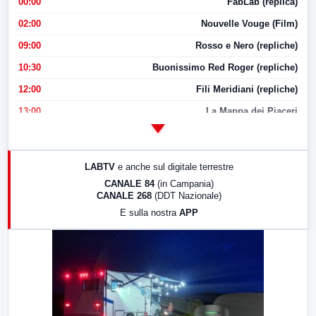
00:00
FabLab (replica)
02:00
Nouvelle Vouge (Film)
09:00
Rosso e Nero (repliche)
10:30
Buonissimo Red Roger (repliche)
12:00
Fili Meridiani (repliche)
13:00
La Mappa dei Piaceri
14:00
LabNews
17:00
LabNews (replica)
LABTV
e anche sul digitale terrestre
18:30
Di Faccia e di Profilo (repliche)
CANALE 84
(in Campania)
CANALE 268
(DDT Nazionale)
19:30
LabNews (Diretta)
E sulla nostra
APP
21:00
Free Sport
23:00
LabNews (replica)