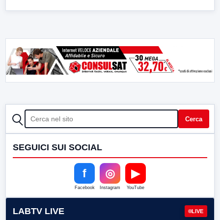
CERCA
Cerca
SEGUICI SUI SOCIAL
f
◎
▶
Facebook
Instagram
YouTube
LABTV LIVE
LIVE