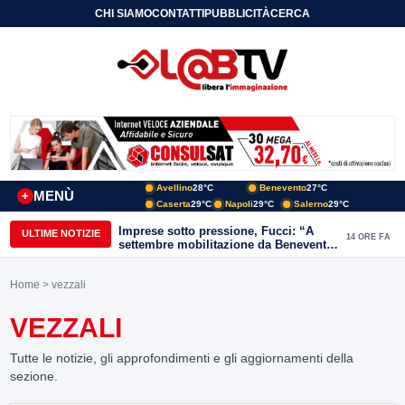
CHI SIAMO
CONTATTI
PUBBLICITÀ
CERCA
Avellino
28°C
Benevento
27°C
MENÙ
+
Caserta
29°C
Napoli
29°C
Salerno
29°C
Imprese sotto pressione, Fucci: “A
ULTIME NOTIZIE
14 ORE FA
settembre mobilitazione da Benevento
e Avellino”
Home
> vezzali
VEZZALI
Tutte le notizie, gli approfondimenti e gli aggiornamenti della
sezione.