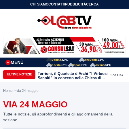
CHI SIAMO
CONTATTI
PUBBLICITÀ
CERCA
Avellino
32°C
Benevento
34°C
MENÙ
+
Caserta
32°C
Napoli
31°C
Salerno
33°C
Torrioni, il Quartetto d’Archi “I Virtuosi
ULTIME NOTIZIE
1 ORA FA
Sanniti” in concerto nella Chiesa di
San Michele Arcangelo
Home
> via 24 maggio
VIA 24 MAGGIO
Tutte le notizie, gli approfondimenti e gli aggiornamenti della
sezione.