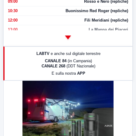
09:00
Rosso e Nero (repliche)
10:30
Buonissimo Red Roger (repliche)
12:00
Fili Meridiani (repliche)
13:00
La Mappa dei Piaceri
14:00
LabNews
17:00
LabNews (replica)
LABTV
e anche sul digitale terrestre
18:30
Di Faccia e di Profilo (repliche)
CANALE 84
(in Campania)
CANALE 268
(DDT Nazionale)
19:30
LabNews (Diretta)
E sulla nostra
APP
21:00
Free Sport
23:00
LabNews (replica)