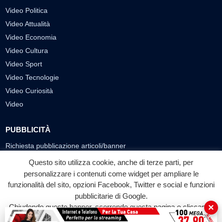
Video Politica
Video Attualità
Video Economia
Video Cultura
Video Sport
Video Tecnologie
Video Curiosità
Video
PUBBLICITÀ
Richiesta pubblicazione articoli/banner
Questo sito utilizza cookie, anche di terze parti, per
SEGUICI SUI SOCIAL
personalizzare i contenuti come widget per ampliare le
funzionalità del sito, opzioni Facebook, Twitter e social e funzioni
f
◎
▶
pubblicitarie di Google.
Facebook
Instagram
YouTube
×
Chiudendo questo banner, scorrendo questa pagina o cliccando
su qualunque suo elemento acconsenti all'uso dei cookie.