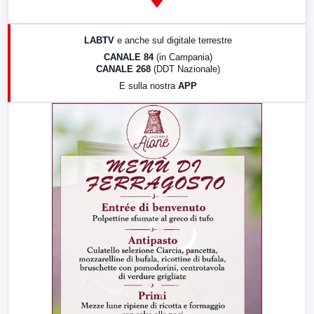
14:00
LabNews
17:00
LabNews (replica)
LABTV
e anche sul digitale terrestre
18:30
Di Faccia e di Profilo (repliche)
CANALE 84
(in Campania)
CANALE 268
(DDT Nazionale)
19:30
LabNews (Diretta)
E sulla nostra
APP
21:00
Free Sport
23:00
LabNews (replica)