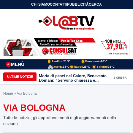
CHI SIAMO
CONTATTI
PUBBLICITÀ
CERCA
Avellino
21°C
Benevento
20°C
MENÙ
+
Caserta
24°C
Napoli
25°C
Salerno
25°C
Moria di pesci nel Calore, Benevento
ULTIME NOTIZIE
8 ORE FA
Domani: “Servono chiarezza e
approfondimenti sulla gestione
ambientale”
Home
> Via Bologna
VIA BOLOGNA
Tutte le notizie, gli approfondimenti e gli aggiornamenti della
sezione.