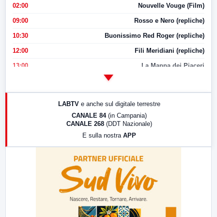
02:00
Nouvelle Vouge (Film)
09:00
Rosso e Nero (repliche)
10:30
Buonissimo Red Roger (repliche)
12:00
Fili Meridiani (repliche)
13:00
La Mappa dei Piaceri
14:00
LabNews
17:00
LabNews (replica)
LABTV
e anche sul digitale terrestre
18:30
Di Faccia e di Profilo (repliche)
CANALE 84
(in Campania)
CANALE 268
(DDT Nazionale)
19:30
LabNews (Diretta)
E sulla nostra
APP
21:00
Free Sport
23:00
LabNews (replica)