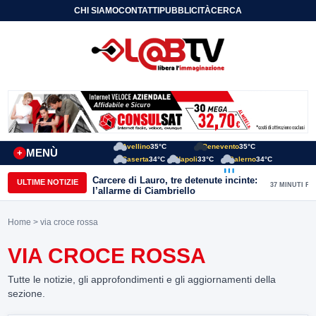
CHI SIAMO
CONTATTI
PUBBLICITÀ
CERCA
Avellino
35°C
Benevento
35°C
MENÙ
+
Caserta
34°C
Napoli
33°C
Salerno
34°C
Carcere di Lauro, tre detenute incinte:
ULTIME NOTIZIE
37 MINUTI FA
l’allarme di Ciambriello
Home
> via croce rossa
VIA CROCE ROSSA
Tutte le notizie, gli approfondimenti e gli aggiornamenti della
sezione.