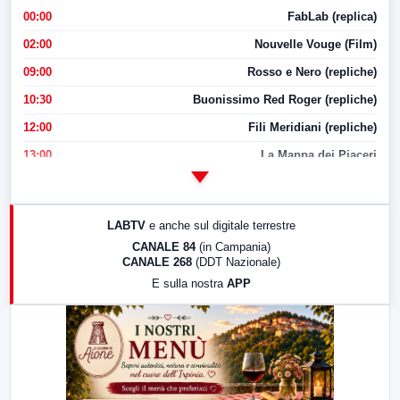
00:00
FabLab (replica)
02:00
Nouvelle Vouge (Film)
09:00
Rosso e Nero (repliche)
10:30
Buonissimo Red Roger (repliche)
12:00
Fili Meridiani (repliche)
13:00
La Mappa dei Piaceri
14:00
LabNews
17:00
LabNews (replica)
LABTV
e anche sul digitale terrestre
18:30
Di Faccia e di Profilo (repliche)
CANALE 84
(in Campania)
CANALE 268
(DDT Nazionale)
19:30
LabNews (Diretta)
E sulla nostra
APP
21:00
Free Sport
23:00
LabNews (replica)