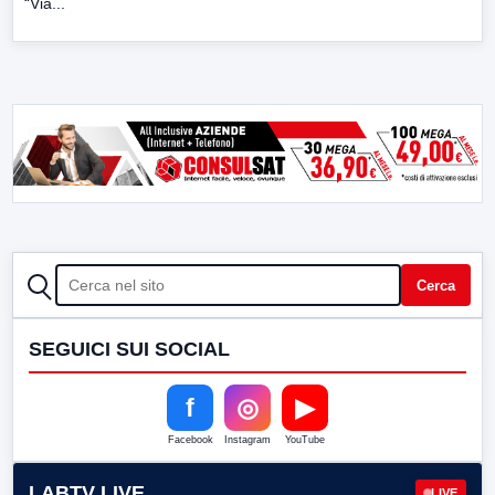
“Via...
CERCA
Cerca
SEGUICI SUI SOCIAL
f
◎
▶
Facebook
Instagram
YouTube
LABTV LIVE
LIVE