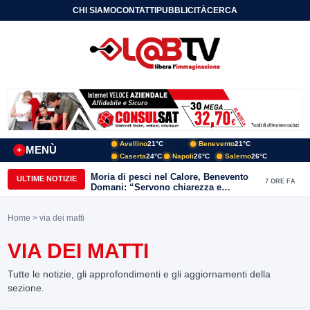
CHI SIAMO
CONTATTI
PUBBLICITÀ
CERCA
Avellino
21°C
Benevento
21°C
MENÙ
+
Caserta
24°C
Napoli
26°C
Salerno
26°C
Moria di pesci nel Calore, Benevento
ULTIME NOTIZIE
7 ORE FA
Domani: “Servono chiarezza e
approfondimenti sulla gestione
ambientale”
Home
> via dei matti
VIA DEI MATTI
Tutte le notizie, gli approfondimenti e gli aggiornamenti della
sezione.