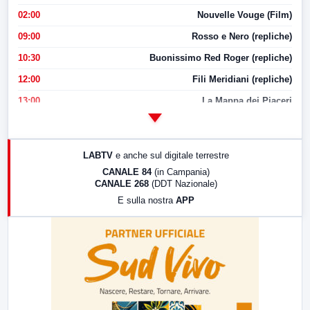
02:00
Nouvelle Vouge (Film)
09:00
Rosso e Nero (repliche)
10:30
Buonissimo Red Roger (repliche)
12:00
Fili Meridiani (repliche)
13:00
La Mappa dei Piaceri
14:00
LabNews
17:00
LabNews (replica)
LABTV
e anche sul digitale terrestre
18:30
Di Faccia e di Profilo (repliche)
CANALE 84
(in Campania)
CANALE 268
(DDT Nazionale)
19:30
LabNews (Diretta)
E sulla nostra
APP
21:00
Free Sport
23:00
LabNews (replica)