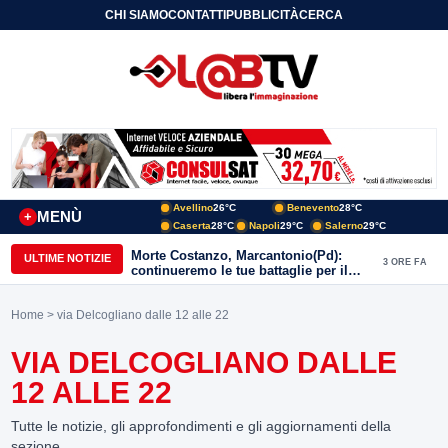
CHI SIAMO
CONTATTI
PUBBLICITÀ
CERCA
Avellino
26°C
Benevento
28°C
MENÙ
+
Caserta
28°C
Napoli
29°C
Salerno
29°C
Morte Costanzo, Marcantonio(Pd):
ULTIME NOTIZIE
3 ORE FA
continueremo le tue battaglie per il
Sannio
Home
> via Delcogliano dalle 12 alle 22
VIA DELCOGLIANO DALLE
12 ALLE 22
Tutte le notizie, gli approfondimenti e gli aggiornamenti della
sezione.