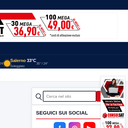
Salerno
33°C
 24°
35° / 24°
Soleggiato
CERCA
Cerca
SEGUICI SUI SOCIAL
f
◎
▶