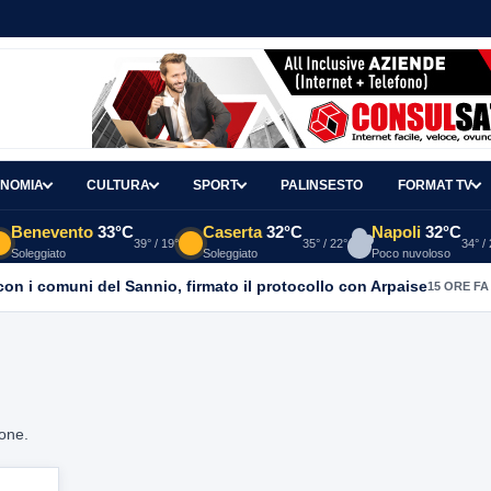
NOMIA
CULTURA
SPORT
PALINSESTO
FORMAT TV
Benevento
33°C
Caserta
32°C
Napoli
32°C
39° / 19°
35° / 22°
34° /
Soleggiato
Soleggiato
Poco nuvoloso
con i comuni del Sannio, firmato il protocollo con Arpaise
15 ORE FA
ione.