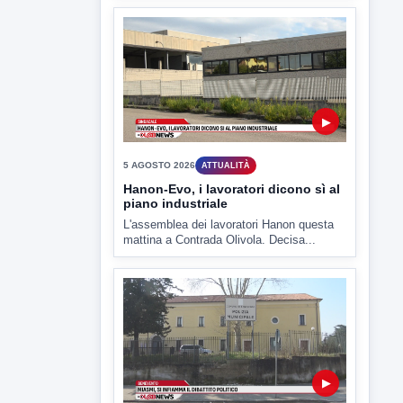
▶
6 AGOSTO 2026
LABNEWS
LabNews del 5 agosto 2026
In studio Enzo Colarusso
▶
5 AGOSTO 2026
ATTUALITÀ
Hanon-Evo, i lavoratori dicono sì al
piano industriale
L'assemblea dei lavoratori Hanon questa
mattina a Contrada Olivola. Decisa...