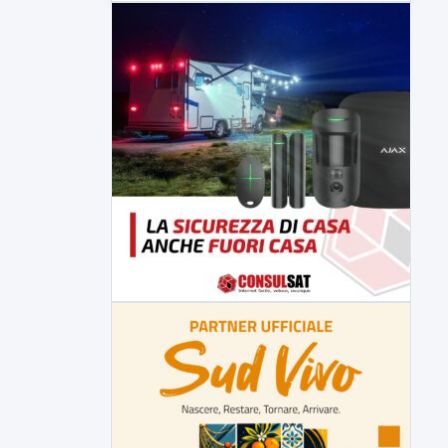
5 AGOSTO 2026
ATTUALITÀ
Lavori sulla Telesina il Comitato
SOS 372 chiede l'impiego dei
movieri
Code e disagi sulla Telesina a causa dei
lavori in...