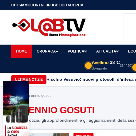
CHI SIAMO
CONTATTI
PUBBLICITÀ
CERCA
HOME
CRONACA
POLITICA
ATTUALITÀ
ECO
Avellino
33°C
36° / 20°
Soleggiato
Rischio Vesuvio: nuovi protocolli d’intesa 
ULTIME NOTIZIE
Home
> via ennio gosuti
VIA ENNIO GOSUTI
Tutte le notizie, gli approfondimenti e gli aggiornamenti della sez