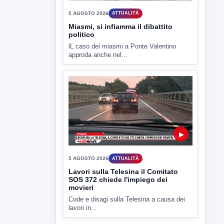
▶
5 AGOSTO 2026
ATTUALITÀ
Miasmi, si infiamma il dibattito
politico
lL caso dei miasmi a Ponte Valentino
approda anche nel...
▶