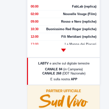
00:00
FabLab (replica)
02:00
Nouvelle Vouge (Film)
09:00
Rosso e Nero (repliche)
10:30
Buonissimo Red Roger (repliche)
12:00
Fili Meridiani (repliche)
13:00
La Mappa dei Piaceri
14:00
LabNews
17:00
LabNews (replica)
LABTV
e anche sul digitale terrestre
18:30
Di Faccia e di Profilo (repliche)
CANALE 84
(in Campania)
CANALE 268
(DDT Nazionale)
19:30
LabNews (Diretta)
E sulla nostra
APP
21:00
Free Sport
23:00
LabNews (replica)