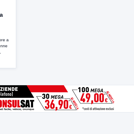
da
ore a
enne
,