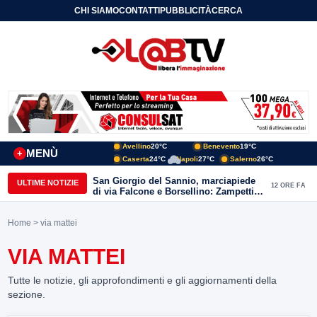
CHI SIAMO
CONTATTI
PUBBLICITÀ
CERCA
Avellino
20°C
Benevento
19°C
MENÙ
+
Caserta
24°C
Napoli
27°C
Salerno
26°C
San Giorgio del Sannio, marciapiede
ULTIME NOTIZIE
12 ORE FA
di via Falcone e Borsellino: Zampetti e
Lombardi replicano alle polemiche
Home
> via mattei
VIA MATTEI
Tutte le notizie, gli approfondimenti e gli aggiornamenti della
sezione.