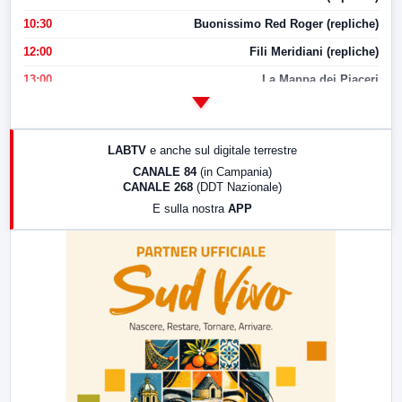
10:30
Buonissimo Red Roger (repliche)
12:00
Fili Meridiani (repliche)
13:00
La Mappa dei Piaceri
14:00
LabNews
17:00
LabNews (replica)
LABTV
e anche sul digitale terrestre
18:30
Di Faccia e di Profilo (repliche)
CANALE 84
(in Campania)
CANALE 268
(DDT Nazionale)
19:30
LabNews (Diretta)
E sulla nostra
APP
21:00
Free Sport
23:00
LabNews (replica)