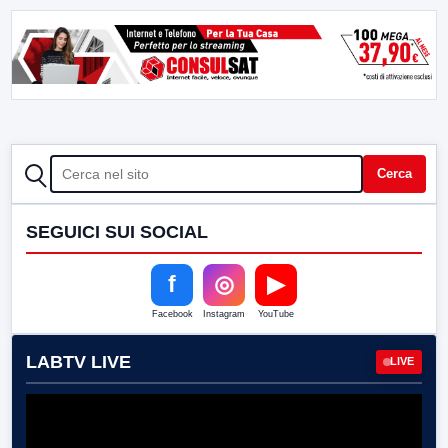
CERCA
Cerca
SEGUICI SUI SOCIAL
f
◎
▶
Facebook
Instagram
YouTube
LABTV LIVE
LIVE