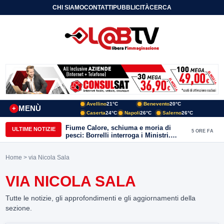
CHI SIAMO
CONTATTI
PUBBLICITÀ
CERCA
Avellino
21°C
Benevento
20°C
MENÙ
+
Caserta
24°C
Napoli
26°C
Salerno
26°C
Fiume Calore, schiuma e moria di
ULTIME NOTIZIE
5 ORE FA
pesci: Borrelli interroga i Ministri.
“Benevento paga l’assenza del
depuratore
Home
> via Nicola Sala
VIA NICOLA SALA
Tutte le notizie, gli approfondimenti e gli aggiornamenti della
sezione.