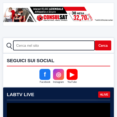
CERCA
Cerca
SEGUICI SUI SOCIAL
f
◎
▶
Facebook
Instagram
YouTube
LABTV LIVE
LIVE