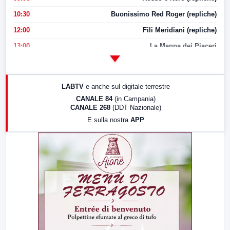
10:30
Buonissimo Red Roger (repliche)
12:00
Fili Meridiani (repliche)
13:00
La Mappa dei Piaceri
14:00
LabNews
17:00
LabNews (replica)
LABTV
e anche sul digitale terrestre
18:30
Di Faccia e di Profilo (repliche)
CANALE 84
(in Campania)
CANALE 268
(DDT Nazionale)
19:30
LabNews (Diretta)
E sulla nostra
APP
21:00
Free Sport
23:00
LabNews (replica)