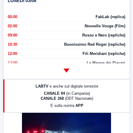
LUNEDI 03/08
00:00
FabLab (replica)
02:00
Nouvelle Vouge (Film)
09:00
Rosso e Nero (repliche)
10:30
Buonissimo Red Roger (repliche)
12:00
Fili Meridiani (repliche)
13:00
La Mappa dei Piaceri
14:00
LabNews
17:00
LabNews (replica)
LABTV
e anche sul digitale terrestre
18:30
Di Faccia e di Profilo (repliche)
CANALE 84
(in Campania)
CANALE 268
(DDT Nazionale)
19:30
LabNews (Diretta)
E sulla nostra
APP
21:00
Free Sport
23:00
LabNews (replica)