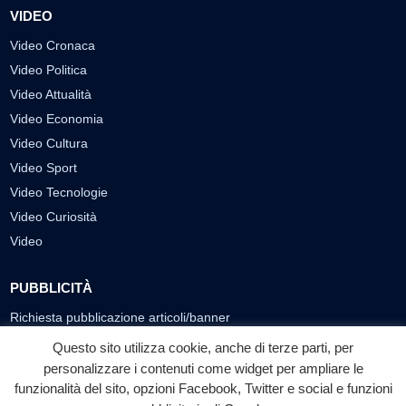
VIDEO
Video Cronaca
Video Politica
Video Attualità
Video Economia
Video Cultura
Video Sport
Video Tecnologie
Video Curiosità
Video
PUBBLICITÀ
Richiesta pubblicazione articoli/banner
Questo sito utilizza cookie, anche di terze parti, per
SEGUICI SUI SOCIAL
personalizzare i contenuti come widget per ampliare le
funzionalità del sito, opzioni Facebook, Twitter e social e funzioni
f
◎
▶