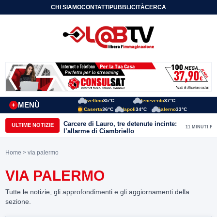
CHI SIAMO
CONTATTI
PUBBLICITÀ
CERCA
Avellino
35°C
Benevento
37°C
MENÙ
+
Caserta
36°C
Napoli
34°C
Salerno
33°C
Carcere di Lauro, tre detenute incinte:
ULTIME NOTIZIE
11 MINUTI FA
l’allarme di Ciambriello
Home
> via palermo
VIA PALERMO
Tutte le notizie, gli approfondimenti e gli aggiornamenti della
sezione.