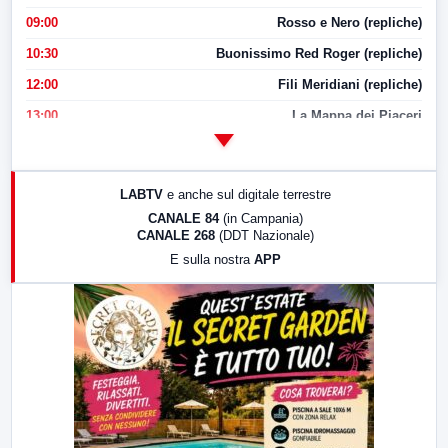
09:00
Rosso e Nero (repliche)
10:30
Buonissimo Red Roger (repliche)
12:00
Fili Meridiani (repliche)
13:00
La Mappa dei Piaceri
14:00
LabNews
17:00
LabNews (replica)
LABTV
e anche sul digitale terrestre
18:30
Di Faccia e di Profilo (repliche)
CANALE 84
(in Campania)
CANALE 268
(DDT Nazionale)
19:30
LabNews (Diretta)
E sulla nostra
APP
21:00
Free Sport
23:00
LabNews (replica)