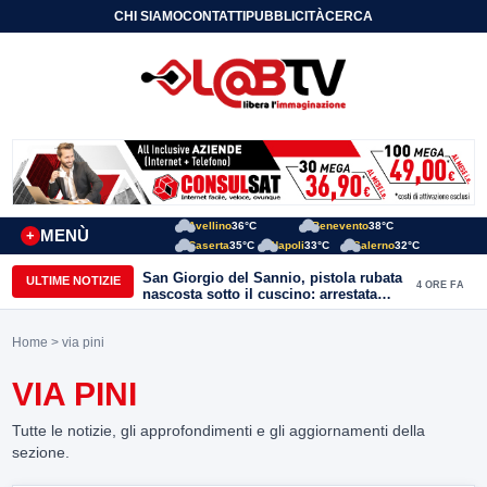
CHI SIAMO
CONTATTI
PUBBLICITÀ
CERCA
Avellino
36°C
Benevento
38°C
MENÙ
+
Caserta
35°C
Napoli
33°C
Salerno
32°C
San Giorgio del Sannio, pistola rubata
ULTIME NOTIZIE
4 ORE FA
nascosta sotto il cuscino: arrestata
51enne
Home
> via pini
VIA PINI
Tutte le notizie, gli approfondimenti e gli aggiornamenti della
sezione.