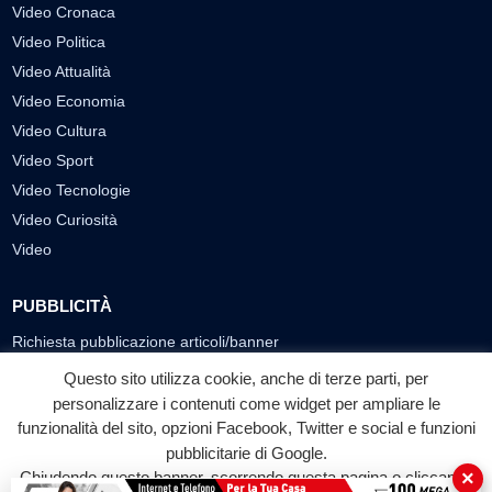
Video Cronaca
Video Politica
Video Attualità
Video Economia
Video Cultura
Video Sport
Video Tecnologie
Video Curiosità
Video
PUBBLICITÀ
Richiesta pubblicazione articoli/banner
Questo sito utilizza cookie, anche di terze parti, per
SEGUICI SUI SOCIAL
personalizzare i contenuti come widget per ampliare le
funzionalità del sito, opzioni Facebook, Twitter e social e funzioni
f
◎
▶
pubblicitarie di Google.
Facebook
Instagram
YouTube
×
Chiudendo questo banner, scorrendo questa pagina o cliccando