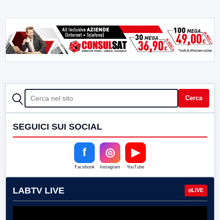
CERCA
Cerca
SEGUICI SUI SOCIAL
f
◎
▶
Facebook
Instagram
YouTube
LABTV LIVE
LIVE