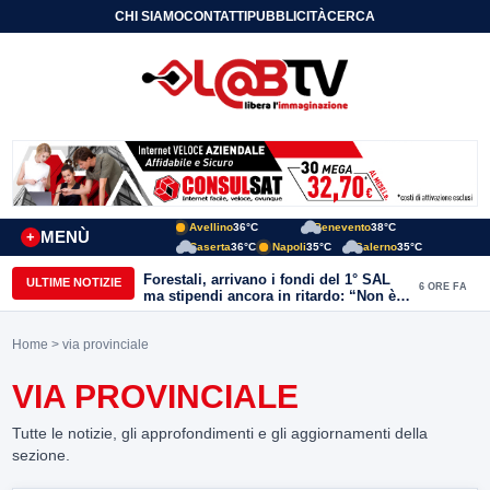
CHI SIAMO
CONTATTI
PUBBLICITÀ
CERCA
Avellino
36°C
Benevento
38°C
MENÙ
+
Caserta
36°C
Napoli
35°C
Salerno
35°C
Forestali, arrivano i fondi del 1° SAL
ULTIME NOTIZIE
6 ORE FA
ma stipendi ancora in ritardo: “Non è
più sostenibile”
Home
> via provinciale
VIA PROVINCIALE
Tutte le notizie, gli approfondimenti e gli aggiornamenti della
sezione.