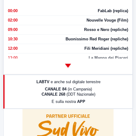
00:00
FabLab (replica)
02:00
Nouvelle Vouge (Film)
09:00
Rosso e Nero (repliche)
10:30
Buonissimo Red Roger (repliche)
12:00
Fili Meridiani (repliche)
13:00
La Mappa dei Piaceri
14:00
LabNews
17:00
LabNews (replica)
LABTV
e anche sul digitale terrestre
18:30
Di Faccia e di Profilo (repliche)
CANALE 84
(in Campania)
CANALE 268
(DDT Nazionale)
19:30
LabNews (Diretta)
E sulla nostra
APP
21:00
Free Sport
23:00
LabNews (replica)