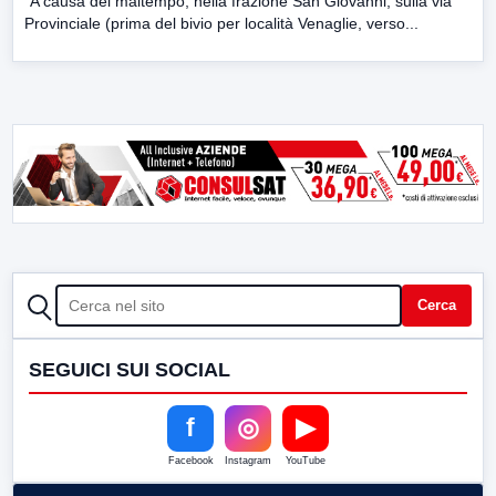
”A causa del maltempo, nella frazione San Giovanni, sulla via
Provinciale (prima del bivio per località Venaglie, verso...
CERCA
Cerca
SEGUICI SUI SOCIAL
f
◎
▶
Facebook
Instagram
YouTube