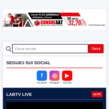
CERCA
Cerca
SEGUICI SUI SOCIAL
f
◎
▶
Facebook
Instagram
YouTube
LABTV LIVE
LIVE