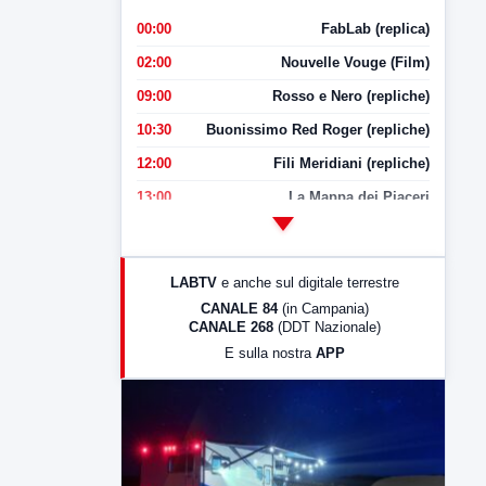
00:00
FabLab (replica)
02:00
Nouvelle Vouge (Film)
09:00
Rosso e Nero (repliche)
10:30
Buonissimo Red Roger (repliche)
12:00
Fili Meridiani (repliche)
13:00
La Mappa dei Piaceri
14:00
LabNews
17:00
LabNews (replica)
LABTV
e anche sul digitale terrestre
18:30
Di Faccia e di Profilo (repliche)
CANALE 84
(in Campania)
CANALE 268
(DDT Nazionale)
19:30
LabNews (Diretta)
E sulla nostra
APP
21:00
Free Sport
23:00
LabNews (replica)