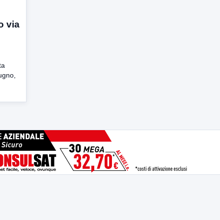
o via
ta
iugno,