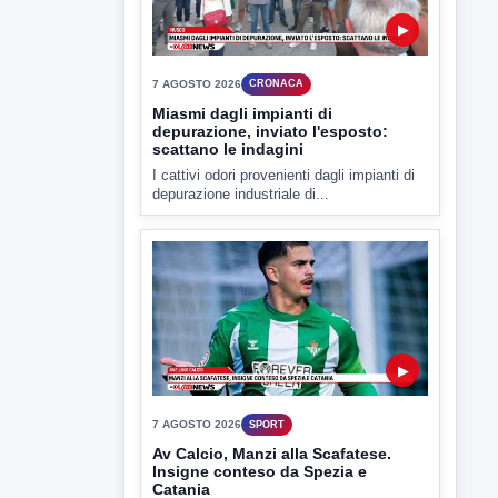
▶
7 AGOSTO 2026
CRONACA
Miasmi dagli impianti di
depurazione, inviato l'esposto:
scattano le indagini
I cattivi odori provenienti dagli impianti di
depurazione industriale di...
▶
7 AGOSTO 2026
SPORT
Av Calcio, Manzi alla Scafatese.
Insigne conteso da Spezia e
Catania