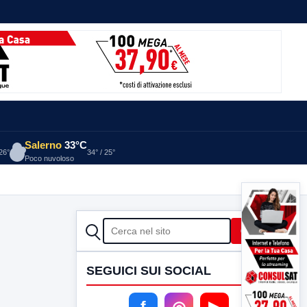
Salerno
33°C
 26°
34° / 25°
Poco nuvoloso
CERCA
Cerca
SEGUICI SUI SOCIAL
f
◎
▶