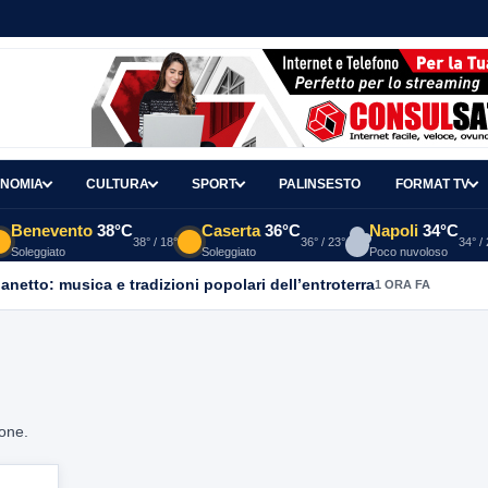
NOMIA
CULTURA
SPORT
PALINSESTO
FORMAT TV
Benevento
38°C
Caserta
36°C
Napoli
34°C
38° / 18°
36° / 23°
34° /
Soleggiato
Soleggiato
Poco nuvoloso
ganetto: musica e tradizioni popolari dell’entroterra
1 ORA FA
ione.