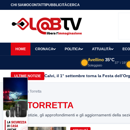
CHI SIAMO
CONTATTI
PUBBLICITÀ
CERCA
HOME
CRONACA
POLITICA
ATTUALITÀ
ECO
Avellino
35°C
37° / 19°
Soleggiato
Calvi, il 1° settembre torna la Festa dell’Or
ULTIME NOTIZIE
Home
> via Torretta
VIA TORRETTA
Tutte le notizie, gli approfondimenti e gli aggiornamenti della sez