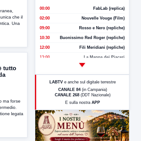
00:00
FabLab (replica)
rranea,
unica che il
02:00
Nouvelle Vouge (Film)
Antica. Una
09:00
Rosso e Nero (repliche)
10:30
Buonissimo Red Roger (repliche)
12:00
Fili Meridiani (repliche)
13:00
La Mappa dei Piaceri
14:00
LabNews
 tutto
 da
17:00
LabNews (replica)
LABTV
e anche sul digitale terrestre
18:30
Di Faccia e di Profilo (repliche)
CANALE 84
(in Campania)
CANALE 268
(DDT Nazionale)
19:30
LabNews (Diretta)
vo ma forse
E sulla nostra
APP
21:00
Free Sport
termedio.
tione legata
23:00
LabNews (replica)