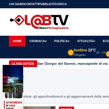
CHI SIAMO
CONTATTI
PUBBLICITÀ
CERCA
HOME
CRONACA
POLITICA
ATTUALITÀ
ECO
Avellino
22°C
36° / 19°
Soleggiato
San Giorgio del Sannio, marciapiede di via
ULTIME NOTIZIE
Home
> via
VIA
Tutte le notizie, gli approfondimenti e gli aggiornamenti della sez