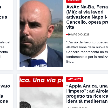
POLITICA
a
Av/Ac Na-Ba, Ferr
(Mit): al via lavori
ocus
attivazione Napoli-
Cancello, opera p
vita
26 MAGGIO 2026
ale del
“L’avvio dei lavori propedeu
Area
all’attivazione della nuova t
senta
Cancello rappresenta un t
l
fondamentale per la realizz
linea...
ATTUALITÀ
ovato
“Appia Antica, una
l’Impero”: ad Airola
da
progetto tra ricerc
ione
identità mediterra