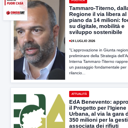
POLITICA
Tammaro-Titerno, dall
Regione il via libera al
piano da 14 milioni: f
su digitale, mobilità e
sviluppo sostenibile
24 LUGLIO 2026
“L’approvazione in Giunta region
preliminare della Strategia dell’
Interna Tammaro-Titerno rappre
un passaggio fondamentale per i
rilancio...
ATTUALITÀ
EdA Benevento: appr
il Progetto per l’Igiene
Urbana, al via la gara 
350 milioni per la gest
associata dei rifiuti