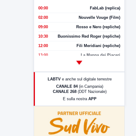
00:00
FabLab (replica)
02:00
Nouvelle Vouge (Film)
09:00
Rosso e Nero (repliche)
10:30
Buonissimo Red Roger (repliche)
12:00
Fili Meridiani (repliche)
13:00
La Mappa dei Piaceri
14:00
LabNews
17:00
LabNews (replica)
LABTV
e anche sul digitale terrestre
18:30
Di Faccia e di Profilo (repliche)
CANALE 84
(in Campania)
CANALE 268
(DDT Nazionale)
19:30
LabNews (Diretta)
E sulla nostra
APP
21:00
Free Sport
23:00
LabNews (replica)