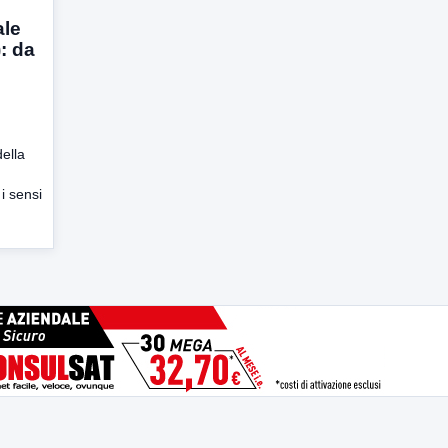
ale
: da
della
i sensi