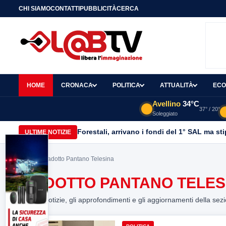
CHI SIAMO
CONTATTI
PUBBLICITÀ
CERCA
HOME
CRONACA
POLITICA
ATTUALITÀ
ECO
Avellino
34°C
37° / 20°
Soleggiato
Forestali, arrivano i fondi del 1° SAL ma st
ULTIME NOTIZIE
Home
> Viadotto Pantano Telesina
VIADOTTO PANTANO TELES
Tutte le notizie, gli approfondimenti e gli aggiornamenti della sez