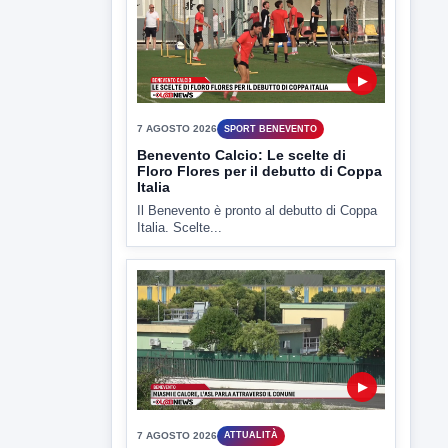
Il Benevento è pronto al debutto di Coppa
Italia. Scelte...
▶
7 AGOSTO 2026
ATTUALITÀ
Miasmi e Calore, l'ASL parla
attraverso il Comune
Nessuna nuova moria di pesci e nessuna
criticità igienico-sanitaria nel...