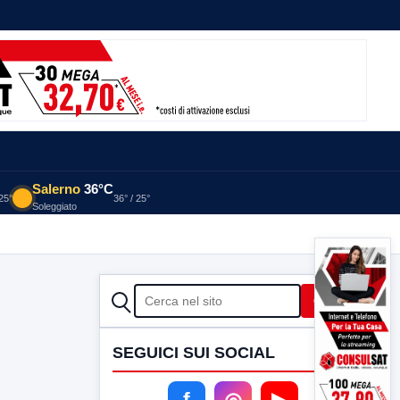
Salerno
36°C
 25°
36° / 25°
Soleggiato
CERCA
Cerca
SEGUICI SUI SOCIAL
f
◎
▶