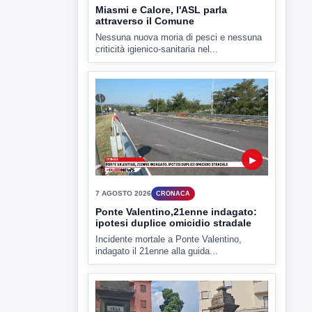
▶
7 AGOSTO 2026
CRONACA
Ponte Valentino,21enne indagato:
ipotesi duplice omicidio stradale
Incidente mortale a Ponte Valentino,
indagato il 21enne alla guida...
▶
7 AGOSTO 2026
CRONACA
Malore o aggressione? Sarà
l'autopsia a chiarire il giallo di Villa
Adriana
Sarà affidato con ogni probabilità all'inizio