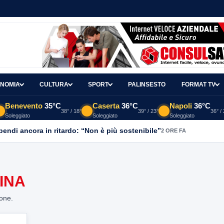
NOMIA
CULTURA
SPORT
PALINSESTO
FORMAT TV
Benevento
35°C
Caserta
36°C
Napoli
36°C
38° / 18°
39° / 23°
36° /
Soleggiato
Soleggiato
Soleggiato
ipendi ancora in ritardo: “Non è più sostenibile”
2 ORE FA
INA
ione.