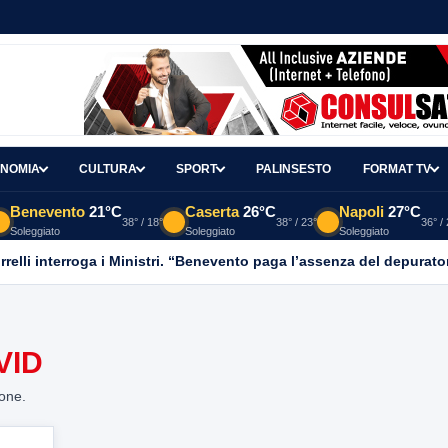
NOMIA
CULTURA
SPORT
PALINSESTO
FORMAT TV
Benevento
21°C
Caserta
26°C
Napoli
27°C
38° / 18°
38° / 23°
36° /
Soleggiato
Soleggiato
Soleggiato
relli interroga i Ministri. “Benevento paga l’assenza del depurato
VID
ione.