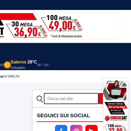
Salerno
28°C
 25°
36° / 25°
Soleggiato
re
10 ORE FA
CERCA
Cerca
SEGUICI SUI SOCIAL
f
◎
▶