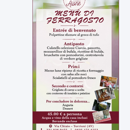
ULTIMI VIDEO
TUTTI I VIDEO
▶
7 AGOSTO 2026
SPORT BENEVENTO
Benevento Calcio: Le scelte di
Floro Flores per il debutto di Coppa
Italia