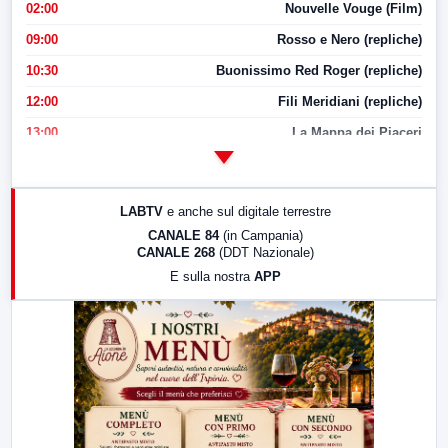
02:00
Nouvelle Vouge (Film)
09:00
Rosso e Nero (repliche)
10:30
Buonissimo Red Roger (repliche)
12:00
Fili Meridiani (repliche)
13:00
La Mappa dei Piaceri
14:00
LabNews
17:00
LabNews (replica)
LABTV
e anche sul digitale terrestre
18:30
Di Faccia e di Profilo (repliche)
CANALE 84
(in Campania)
CANALE 268
(DDT Nazionale)
19:30
LabNews (Diretta)
E sulla nostra
APP
21:00
Free Sport
23:00
LabNews (replica)