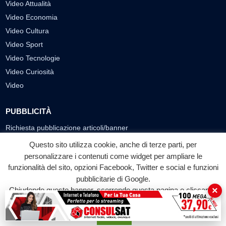
Video Attualità
Video Economia
Video Cultura
Video Sport
Video Tecnologie
Video Curiosità
Video
PUBBLICITÀ
Richiesta pubblicazione articoli/banner
Questo sito utilizza cookie, anche di terze parti, per
SEGUICI SUI SOCIAL
personalizzare i contenuti come widget per ampliare le
funzionalità del sito, opzioni Facebook, Twitter e social e funzioni
f
◎
▶
pubblicitarie di Google.
Facebook
Instagram
YouTube
×
Chiudendo questo banner, scorrendo questa pagina o cliccando
su qualunque suo elemento acconsenti all'uso dei cookie.
© 2026 LABTV - Tutti i diritti riservati
Accetta