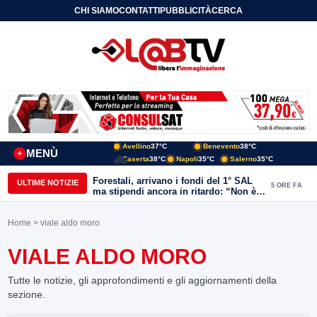
CHI SIAMO
CONTATTI
PUBBLICITÀ
CERCA
Avellino
37°C
Benevento
38°C
MENÙ
+
Caserta
38°C
Napoli
35°C
Salerno
35°C
Forestali, arrivano i fondi del 1° SAL
ULTIME NOTIZIE
5 ORE FA
ma stipendi ancora in ritardo: “Non è
più sostenibile”
Home
> viale aldo moro
VIALE ALDO MORO
Tutte le notizie, gli approfondimenti e gli aggiornamenti della
sezione.