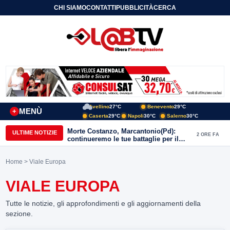
CHI SIAMO
CONTATTI
PUBBLICITÀ
CERCA
Avellino
27°C
Benevento
29°C
MENÙ
+
Caserta
29°C
Napoli
30°C
Salerno
30°C
Morte Costanzo, Marcantonio(Pd):
ULTIME NOTIZIE
2 ORE FA
continueremo le tue battaglie per il
Sannio
Home
> Viale Europa
VIALE EUROPA
Tutte le notizie, gli approfondimenti e gli aggiornamenti della
sezione.