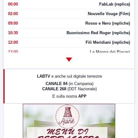
00:00
FabLab (replica)
02:00
Nouvelle Vouge (Film)
09:00
Rosso e Nero (repliche)
10:30
Buonissimo Red Roger (repliche)
12:00
Fili Meridiani (repliche)
13:00
La Mappa dei Piaceri
14:00
LabNews
17:00
LabNews (replica)
LABTV
e anche sul digitale terrestre
18:30
Di Faccia e di Profilo (repliche)
CANALE 84
(in Campania)
CANALE 268
(DDT Nazionale)
19:30
LabNews (Diretta)
E sulla nostra
APP
21:00
Free Sport
23:00
LabNews (replica)