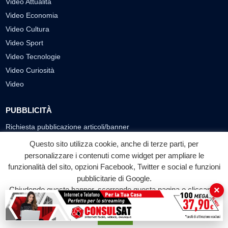
Video Attualità
Video Economia
Video Cultura
Video Sport
Video Tecnologie
Video Curiosità
Video
PUBBLICITÀ
Richiesta pubblicazione articoli/banner
Questo sito utilizza cookie, anche di terze parti, per
SEGUICI SUI SOCIAL
personalizzare i contenuti come widget per ampliare le
f
◎
▶
funzionalità del sito, opzioni Facebook, Twitter e social e funzioni
pubblicitarie di Google.
Facebook
Instagram
YouTube
×
Chiudendo questo banner, scorrendo questa pagina o cliccando
su qualunque suo elemento acconsenti all'uso dei cookie.
© 2026 LABTV - Tutti i diritti riservati
Accetta